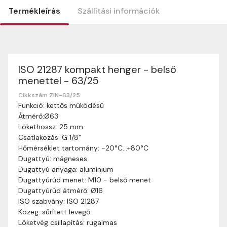
Termékleírás
Szállítási információk
ISO 21287 kompakt henger - belső
Szállítási információk
menettel - 63/25
Nagyon köszönjük, hogy webshopunkat választottátok
vásárlásaitokhoz. Az alábbiakban megtaláljátok szállítási
Cikkszám ZIN-63/25
Funkció: kettős működésű
információinkat, hogy a vásárlásotok gördülékenyen és
Átmérő:Ø63
zökkenőmentesen történhessen.
Lökethossz: 25 mm
Szállítási idő:
Általában a megrendeléseket 2-5
Csatlakozás: G 1/8"
munkanapon belül kézbesítjük. Amennyiben
Hőmérséklet tartomány: -20°C…+80°C
valamilyen okból kifolyólag a szállítás hosszabb
Dugattyú: mágneses
ideig tart, előre értesítünk benneteket.
Dugattyú anyaga: alumínium
Szállítási díj:
A szállítási díj függ a termék súlyától
Dugattyúrúd menet: M10 - belső menet
és a szállítási cím távolságától. A pontos szállítási
Dugattyúrúd átmérő: Ø16
díjat a vásárlás folyamata során megtekinthetitek,
ISO szabvány: ISO 21287
mielőtt a rendelést véglegesítitek.
Közeg: sűrített levegő
Löketvég csillapítás: rugalmas