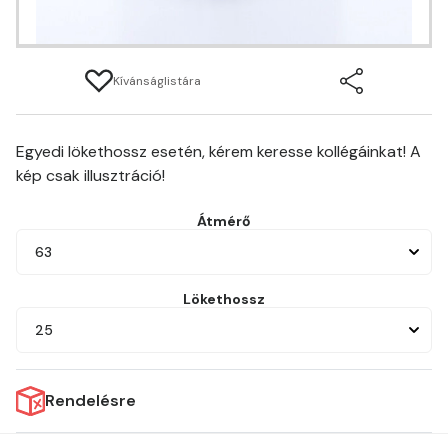
Kívánságlistára
Egyedi lökethossz esetén, kérem keresse kollégáinkat! A
kép csak illusztráció!
Átmérő
63
Lökethossz
25
Rendelésre