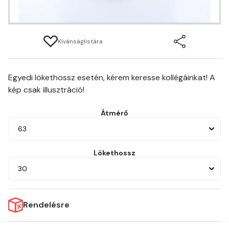
Kívánságlistára
Egyedi lökethossz esetén, kérem keresse kollégáinkat! A
kép csak illusztráció!
Átmérő
63
Lökethossz
30
Rendelésre