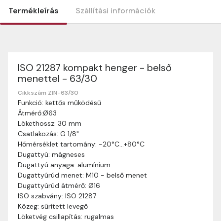
Termékleírás
Szállítási információk
ISO 21287 kompakt henger - belső
Szállítási információk
menettel - 63/30
Nagyon köszönjük, hogy webshopunkat választottátok
vásárlásaitokhoz. Az alábbiakban megtaláljátok szállítási
Cikkszám ZIN-63/30
Funkció: kettős működésű
információinkat, hogy a vásárlásotok gördülékenyen és
Átmérő:Ø63
zökkenőmentesen történhessen.
Lökethossz: 30 mm
Szállítási idő:
Általában a megrendeléseket 2-5
Csatlakozás: G 1/8"
munkanapon belül kézbesítjük. Amennyiben
Hőmérséklet tartomány: -20°C…+80°C
valamilyen okból kifolyólag a szállítás hosszabb
Dugattyú: mágneses
ideig tart, előre értesítünk benneteket.
Dugattyú anyaga: alumínium
Szállítási díj:
A szállítási díj függ a termék súlyától
Dugattyúrúd menet: M10 - belső menet
és a szállítási cím távolságától. A pontos szállítási
Dugattyúrúd átmérő: Ø16
díjat a vásárlás folyamata során megtekinthetitek,
ISO szabvány: ISO 21287
mielőtt a rendelést véglegesítitek.
Közeg: sűrített levegő
Löketvég csillapítás: rugalmas