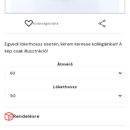
Kívánságlistára
Egyedi lökethossz esetén, kérem keresse kollégáinkat! A
kép csak illusztráció!
Átmérő
63
Lökethossz
50
Rendelésre