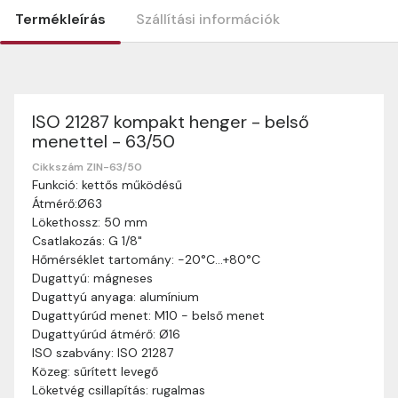
Termékleírás
Szállítási információk
ISO 21287 kompakt henger - belső
Szállítási információk
menettel - 63/50
Nagyon köszönjük, hogy webshopunkat választottátok
vásárlásaitokhoz. Az alábbiakban megtaláljátok szállítási
Cikkszám ZIN-63/50
Funkció: kettős működésű
információinkat, hogy a vásárlásotok gördülékenyen és
Átmérő:Ø63
zökkenőmentesen történhessen.
Lökethossz: 50 mm
Szállítási idő:
Általában a megrendeléseket 2-5
Csatlakozás: G 1/8"
munkanapon belül kézbesítjük. Amennyiben
Hőmérséklet tartomány: -20°C…+80°C
valamilyen okból kifolyólag a szállítás hosszabb
Dugattyú: mágneses
ideig tart, előre értesítünk benneteket.
Dugattyú anyaga: alumínium
Szállítási díj:
A szállítási díj függ a termék súlyától
Dugattyúrúd menet: M10 - belső menet
és a szállítási cím távolságától. A pontos szállítási
Dugattyúrúd átmérő: Ø16
díjat a vásárlás folyamata során megtekinthetitek,
ISO szabvány: ISO 21287
mielőtt a rendelést véglegesítitek.
Közeg: sűrített levegő
Löketvég csillapítás: rugalmas