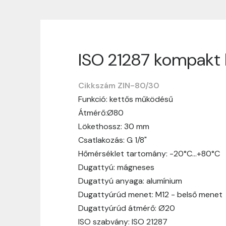
ISO 21287 kompakt 
Szállítási informáci
Cikkszám ZIN-80/30
Nagyon köszönjük, hogy webshopunkat vá
Funkció: kettős működésű
vásárlásotok gördülékenyen és zökken
Átmérő:Ø80
Szállítási idő:
Általában a megrende
Lökethossz: 30 mm
hosszabb ideig tart, előre értesít
Csatlakozás: G 1/8"
Szállítási díj:
A szállítási díj függ 
Hőmérséklet tartomány: -20°C…+80°C
megtekinthetitek, mielőtt a rendelé
Dugattyú: mágneses
Dugattyú anyaga: alumínium
Dugattyúrúd menet: M12 - belső menet
Dugattyúrúd átmérő: Ø20
ISO szabvány: ISO 21287