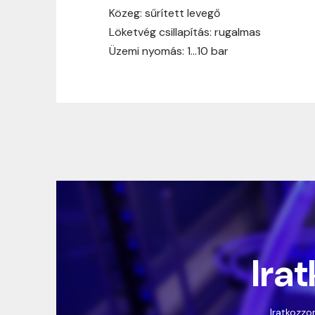
Közeg: sűrített levegő
Löketvég csillapítás: rugalmas
Üzemi nyomás: 1…10 bar
Irat
Iratkozzon