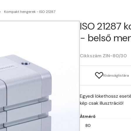
Kompakt hengerek - ISO 21287
ISO 21287 
- belső men
Cikkszám ZIN-80/30
Kívánságlistára
Egyedi lökethossz eseté
kép csak illusztráció!
Átmérő
80