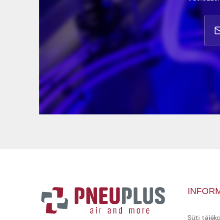
INFOR
Süti tájék