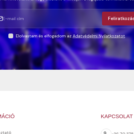
Feliratkozá
Elolvastam és elfogadom az
Adatvédelmi Nyilatkozatot
.
MÁCIÓ
KAPCSOLAT
oztató