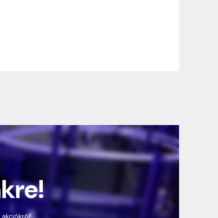
nkre!
 akciókról!