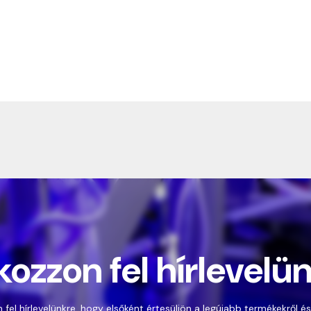
kozzon fel hírlevelü
 fel hírlevelünkre, hogy elsőként értesüljön a legújabb termékekről és