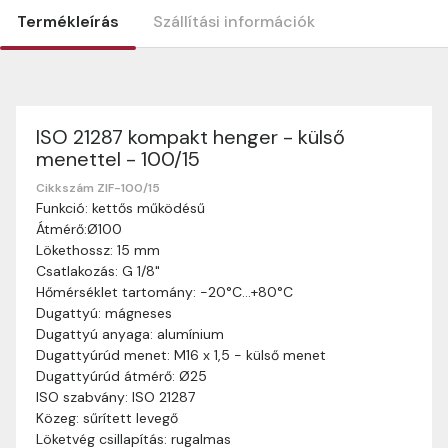
Termékleírás
Szállítási információk
ISO 21287 kompakt henger - külső
Szállítási információk
menettel - 100/15
Nagyon köszönjük, hogy webshopunkat választottátok
vásárlásaitokhoz. Az alábbiakban megtaláljátok szállítási
Cikkszám ZIF-100/15
Funkció: kettős működésű
információinkat, hogy a vásárlásotok gördülékenyen és
Átmérő:Ø100
zökkenőmentesen történhessen.
Lökethossz: 15 mm
Szállítási idő:
Általában a megrendeléseket 2-5
Csatlakozás: G 1/8"
munkanapon belül kézbesítjük. Amennyiben
Hőmérséklet tartomány: -20°C…+80°C
valamilyen okból kifolyólag a szállítás hosszabb
Dugattyú: mágneses
ideig tart, előre értesítünk benneteket.
Dugattyú anyaga: alumínium
Szállítási díj:
A szállítási díj függ a termék súlyától
Dugattyúrúd menet: M16 x 1,5 - külső menet
és a szállítási cím távolságától. A pontos szállítási
Dugattyúrúd átmérő: Ø25
díjat a vásárlás folyamata során megtekinthetitek,
ISO szabvány: ISO 21287
mielőtt a rendelést véglegesítitek.
Közeg: sűrített levegő
Löketvég csillapítás: rugalmas