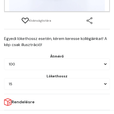
Kívánságlistára
Egyedi lökethossz esetén, kérem keresse kollégáinkat! A
kép csak illusztráció!
Átmérő
100
Lökethossz
15
Rendelésre