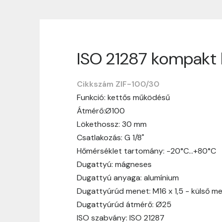
ISO 21287 kompakt 
Szállítási informáci
Cikkszám ZIF-100/30
Nagyon köszönjük, hogy webshopunkat vá
Funkció: kettős működésű
vásárlásotok gördülékenyen és zökken
Átmérő:Ø100
Szállítási idő:
Általában a megrende
Lökethossz: 30 mm
hosszabb ideig tart, előre értesít
Csatlakozás: G 1/8"
Szállítási díj:
A szállítási díj függ 
Hőmérséklet tartomány: -20°C…+80°C
megtekinthetitek, mielőtt a rendelé
Dugattyú: mágneses
Dugattyú anyaga: alumínium
Dugattyúrúd menet: M16 x 1,5 - külső m
Dugattyúrúd átmérő: Ø25
ISO szabvány: ISO 21287