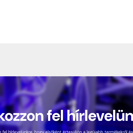
kozzon fel hírlevelü
 fel hírlevelünkre, hogy elsőként értesüljön a legújabb termékekről és