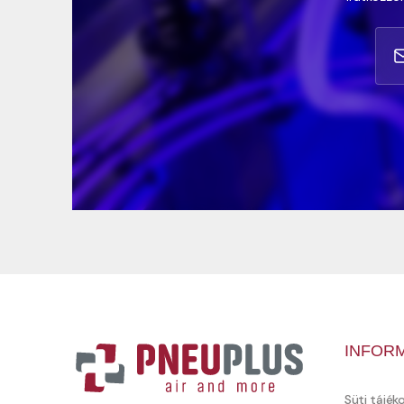
INFOR
Süti tájék