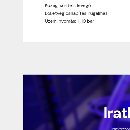
Közeg: sűrített levegő
Löketvég csillapítás: rugalmas
Üzemi nyomás: 1…10 bar
Irat
Iratkozzon