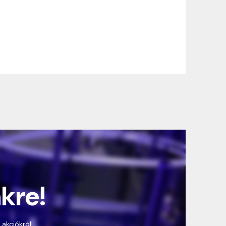
nkre!
 akciókról!