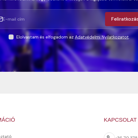
Feliratkozá
Elolvastam és elfogadom az
Adatvédelmi Nyilatkozatot
.
MÁCIÓ
KAPCSOLAT
oztató