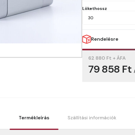
Lökethossz
30
Rendelésre
62 880 Ft + ÁFA
79 858 Ft
Termékleírás
Szállítási információk