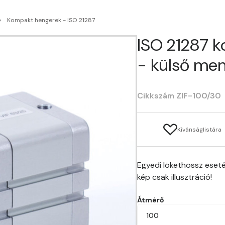
Kompakt hengerek - ISO 21287
ISO 21287 
- külső men
Cikkszám ZIF-100/30
Kívánságlistára
Egyedi lökethossz eseté
kép csak illusztráció!
Átmérő
100