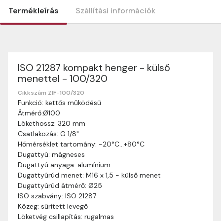
Termékleírás
Szállítási információk
ISO 21287 kompakt henger - külső
Szállítási információk
menettel - 100/320
Nagyon köszönjük, hogy webshopunkat választottátok
vásárlásaitokhoz. Az alábbiakban megtaláljátok szállítási
Cikkszám ZIF-100/320
Funkció: kettős működésű
információinkat, hogy a vásárlásotok gördülékenyen és
Átmérő:Ø100
zökkenőmentesen történhessen.
Lökethossz: 320 mm
Szállítási idő:
Általában a megrendeléseket 2-5
Csatlakozás: G 1/8"
munkanapon belül kézbesítjük. Amennyiben
Hőmérséklet tartomány: -20°C…+80°C
valamilyen okból kifolyólag a szállítás hosszabb
Dugattyú: mágneses
ideig tart, előre értesítünk benneteket.
Dugattyú anyaga: alumínium
Szállítási díj:
A szállítási díj függ a termék súlyától
Dugattyúrúd menet: M16 x 1,5 - külső menet
és a szállítási cím távolságától. A pontos szállítási
Dugattyúrúd átmérő: Ø25
díjat a vásárlás folyamata során megtekinthetitek,
ISO szabvány: ISO 21287
mielőtt a rendelést véglegesítitek.
Közeg: sűrített levegő
Löketvég csillapítás: rugalmas