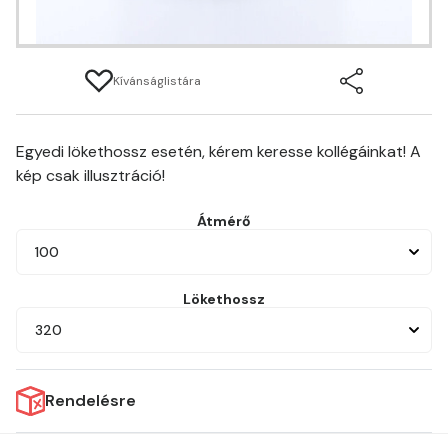
Kívánságlistára
Egyedi lökethossz esetén, kérem keresse kollégáinkat! A
kép csak illusztráció!
Átmérő
100
Lökethossz
320
Rendelésre