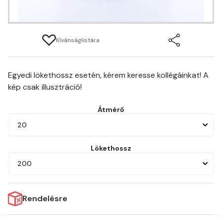
Kívánságlistára
Egyedi lökethossz esetén, kérem keresse kollégáinkat! A
kép csak illusztráció!
Átmérő
20
Lökethossz
200
Rendelésre