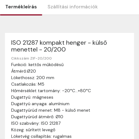
Termékleírás
Szállítási információk
ISO 21287 kompakt henger - külső
Szállítási információk
menettel - 20/200
Nagyon köszönjük, hogy webshopunkat választottátok
vásárlásaitokhoz. Az alábbiakban megtaláljátok szállítási
Cikkszám ZIF-20/200
Funkció: kettős működésű
információinkat, hogy a vásárlásotok gördülékenyen és
Átmérő:Ø20
zökkenőmentesen történhessen.
Lökethossz: 200 mm
Szállítási idő:
Általában a megrendeléseket 2-5
Csatlakozás: M5
munkanapon belül kézbesítjük. Amennyiben
Hőmérséklet tartomány: -20°C…+80°C
valamilyen okból kifolyólag a szállítás hosszabb
Dugattyú: mágneses
ideig tart, előre értesítünk benneteket.
Dugattyú anyaga: alumínium
Szállítási díj:
A szállítási díj függ a termék súlyától
Dugattyúrúd menet: M8 - külső menet
és a szállítási cím távolságától. A pontos szállítási
Dugattyúrúd átmérő: Ø10
díjat a vásárlás folyamata során megtekinthetitek,
ISO szabvány: ISO 21287
mielőtt a rendelést véglegesítitek.
Közeg: sűrített levegő
Löketvég csillapítás: rugalmas