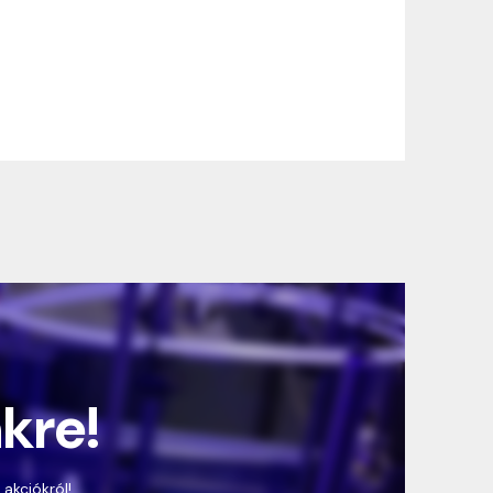
nkre!
 akciókról!