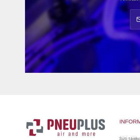
INFOR
Süti tájék