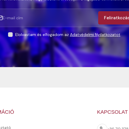
Feliratkozá
Elolvastam és elfogadom az
Adatvédelmi Nyilatkozatot
.
MÁCIÓ
KAPCSOLAT
oztató