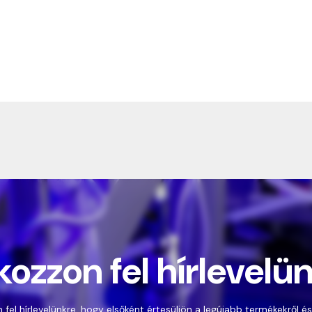
kozzon fel hírlevelü
 fel hírlevelünkre, hogy elsőként értesüljön a legújabb termékekről és