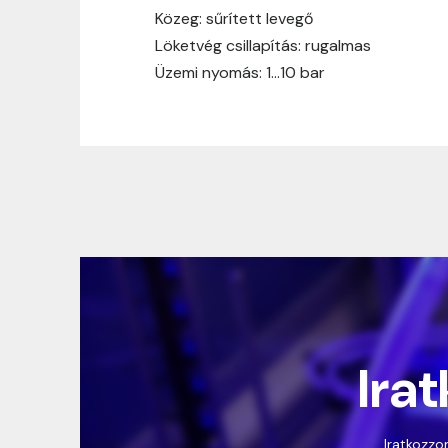
Közeg: sűrített levegő
Löketvég csillapítás: rugalmas
Üzemi nyomás: 1…10 bar
Irat
Iratkozzon