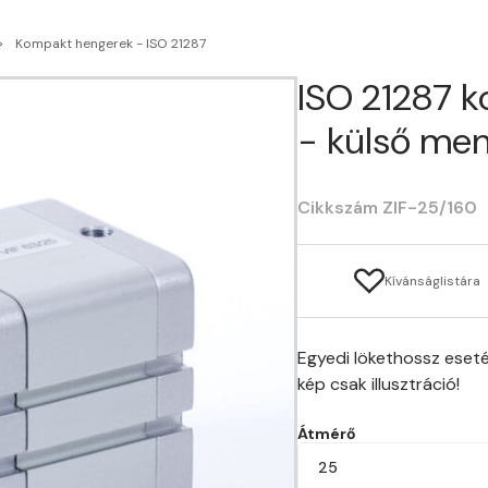
Kompakt hengerek - ISO 21287
ISO 21287 
- külső men
Cikkszám ZIF-25/160
Kívánságlistára
Egyedi lökethossz eseté
kép csak illusztráció!
Átmérő
25