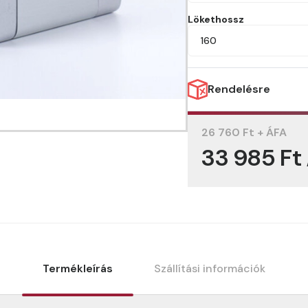
Lökethossz
160
Rendelésre
26 760 Ft + ÁFA
33 985 Ft
Termékleírás
Szállítási információk