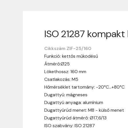
ISO 21287 kompakt 
Szállítási informáci
Cikkszám ZIF-25/160
Nagyon köszönjük, hogy webshopunkat vá
Funkció: kettős működésű
vásárlásotok gördülékenyen és zökken
Átmérő:Ø25
Szállítási idő:
Általában a megrende
Lökethossz: 160 mm
hosszabb ideig tart, előre értesít
Csatlakozás: M5
Szállítási díj:
A szállítási díj függ 
Hőmérséklet tartomány: -20°C…+80°C
megtekinthetitek, mielőtt a rendelé
Dugattyú: mágneses
Dugattyú anyaga: alumínium
Dugattyúrúd menet: M8 - külső menet
Dugattyúrúd átmérő: Ø17,6/13
ISO szabvány: ISO 21287