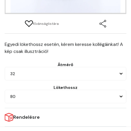
Kívánságlistára
Egyedi lökethossz esetén, kérem keresse kollégáinkat! A
kép csak illusztráció!
Átmérő
32
Lökethossz
80
Rendelésre