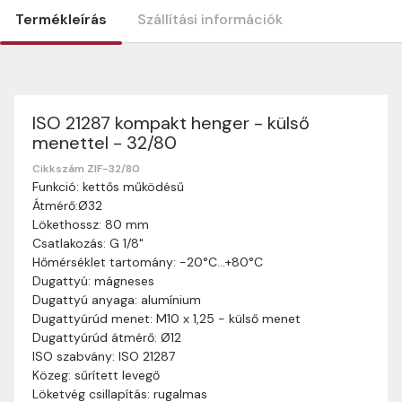
Termékleírás
Szállítási információk
ISO 21287 kompakt henger - külső
Szállítási információk
menettel - 32/80
Nagyon köszönjük, hogy webshopunkat választottátok
vásárlásaitokhoz. Az alábbiakban megtaláljátok szállítási
Cikkszám ZIF-32/80
Funkció: kettős működésű
információinkat, hogy a vásárlásotok gördülékenyen és
Átmérő:Ø32
zökkenőmentesen történhessen.
Lökethossz: 80 mm
Szállítási idő:
Általában a megrendeléseket 2-5
Csatlakozás: G 1/8"
munkanapon belül kézbesítjük. Amennyiben
Hőmérséklet tartomány: -20°C…+80°C
valamilyen okból kifolyólag a szállítás hosszabb
Dugattyú: mágneses
ideig tart, előre értesítünk benneteket.
Dugattyú anyaga: alumínium
Szállítási díj:
A szállítási díj függ a termék súlyától
Dugattyúrúd menet: M10 x 1,25 - külső menet
és a szállítási cím távolságától. A pontos szállítási
Dugattyúrúd átmérő: Ø12
díjat a vásárlás folyamata során megtekinthetitek,
ISO szabvány: ISO 21287
mielőtt a rendelést véglegesítitek.
Közeg: sűrített levegő
Löketvég csillapítás: rugalmas