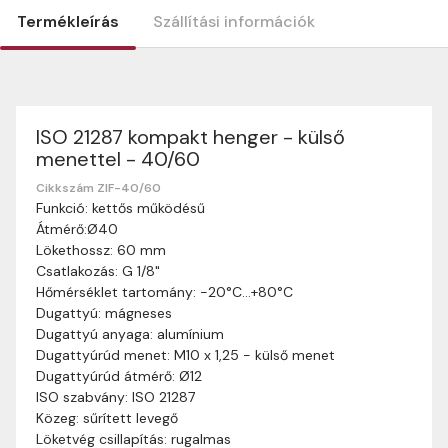
Termékleírás
Szállítási információk
ISO 21287 kompakt henger - külső
Szállítási információk
menettel - 40/60
Nagyon köszönjük, hogy webshopunkat választottátok
vásárlásaitokhoz. Az alábbiakban megtaláljátok szállítási
Cikkszám ZIF-40/60
Funkció: kettős működésű
információinkat, hogy a vásárlásotok gördülékenyen és
Átmérő:Ø40
zökkenőmentesen történhessen.
Lökethossz: 60 mm
Szállítási idő:
Általában a megrendeléseket 2-5
Csatlakozás: G 1/8"
munkanapon belül kézbesítjük. Amennyiben
Hőmérséklet tartomány: -20°C…+80°C
valamilyen okból kifolyólag a szállítás hosszabb
Dugattyú: mágneses
ideig tart, előre értesítünk benneteket.
Dugattyú anyaga: alumínium
Szállítási díj:
A szállítási díj függ a termék súlyától
Dugattyúrúd menet: M10 x 1,25 - külső menet
és a szállítási cím távolságától. A pontos szállítási
Dugattyúrúd átmérő: Ø12
díjat a vásárlás folyamata során megtekinthetitek,
ISO szabvány: ISO 21287
mielőtt a rendelést véglegesítitek.
Közeg: sűrített levegő
Löketvég csillapítás: rugalmas