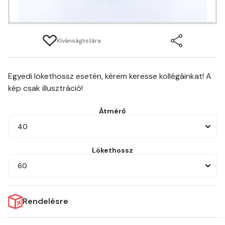
Kívánságlistára
Egyedi lökethossz esetén, kérem keresse kollégáinkat! A
kép csak illusztráció!
Átmérő
40
Lökethossz
60
Rendelésre