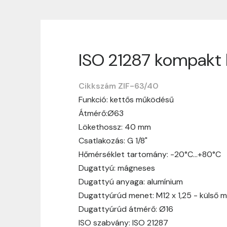
ISO 21287 kompakt 
Szállítási informáci
Cikkszám ZIF-63/40
Nagyon köszönjük, hogy webshopunkat vá
Funkció: kettős működésű
vásárlásotok gördülékenyen és zökken
Átmérő:Ø63
Szállítási idő:
Általában a megrende
Lökethossz: 40 mm
hosszabb ideig tart, előre értesít
Csatlakozás: G 1/8"
Szállítási díj:
A szállítási díj függ 
Hőmérséklet tartomány: -20°C…+80°C
megtekinthetitek, mielőtt a rendelé
Dugattyú: mágneses
Dugattyú anyaga: alumínium
Dugattyúrúd menet: M12 x 1,25 - külső 
Dugattyúrúd átmérő: Ø16
ISO szabvány: ISO 21287