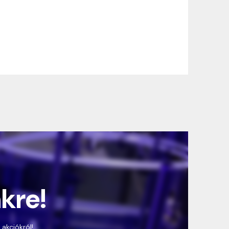
nkre!
 akciókról!