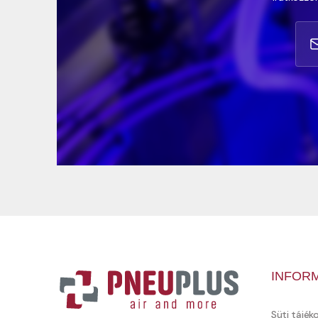
INFOR
Süti tájék