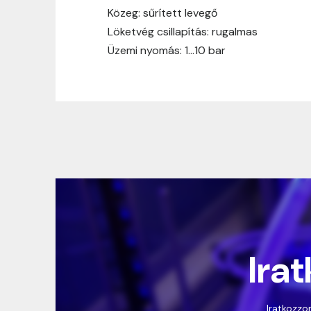
Közeg: sűrített levegő
Löketvég csillapítás: rugalmas
Üzemi nyomás: 1…10 bar
Irat
Iratkozzon