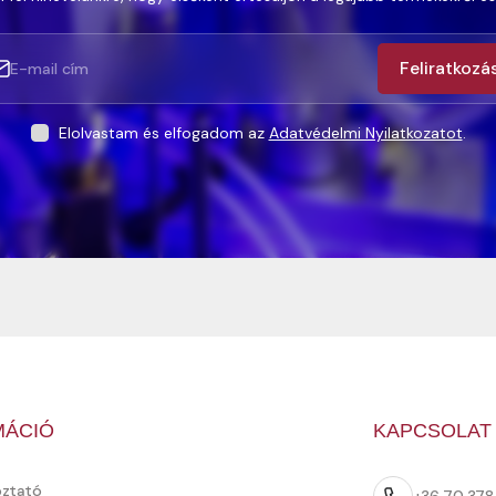
Feliratkozá
Elolvastam és elfogadom az
Adatvédelmi Nyilatkozatot
.
MÁCIÓ
KAPCSOLAT
oztató