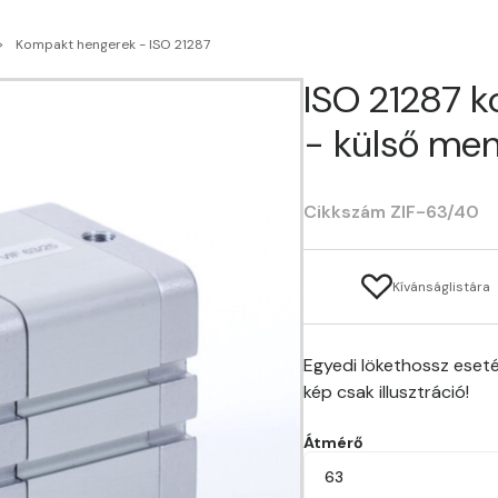
Kompakt hengerek - ISO 21287
ISO 21287 
- külső men
Cikkszám ZIF-63/40
Kívánságlistára
Egyedi lökethossz eseté
kép csak illusztráció!
Átmérő
63