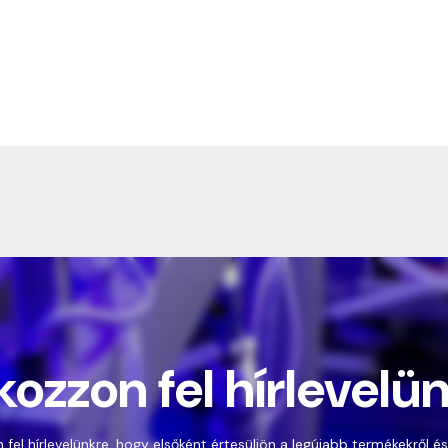
kozzon fel hírlevelü
 fel hírlevelünkre, hogy elsőként értesüljön a legújabb termékekről és