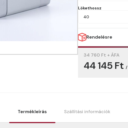
Lökethossz
40
Rendelésre
34 760 Ft + ÁFA
44 145 Ft
/
Termékleírás
Szállítási információk