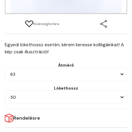
Kívánságlistára
Egyedi lökethossz esetén, kérem keresse kollégáinkat! A
kép csak illusztráció!
Átmérő
63
Lökethossz
50
Rendelésre