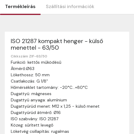
Termékleírás
Szállítási információk
ISO 21287 kompakt henger - külső
Szállítási információk
menettel - 63/50
Nagyon köszönjük, hogy webshopunkat választottátok
vásárlásaitokhoz. Az alábbiakban megtaláljátok szállítási
Cikkszám ZIF-63/50
Funkció: kettős működésű
információinkat, hogy a vásárlásotok gördülékenyen és
Átmérő:Ø63
zökkenőmentesen történhessen.
Lökethossz: 50 mm
Szállítási idő:
Általában a megrendeléseket 2-5
Csatlakozás: G 1/8"
munkanapon belül kézbesítjük. Amennyiben
Hőmérséklet tartomány: -20°C…+80°C
valamilyen okból kifolyólag a szállítás hosszabb
Dugattyú: mágneses
ideig tart, előre értesítünk benneteket.
Dugattyú anyaga: alumínium
Szállítási díj:
A szállítási díj függ a termék súlyától
Dugattyúrúd menet: M12 x 1,25 - külső menet
és a szállítási cím távolságától. A pontos szállítási
Dugattyúrúd átmérő: Ø16
díjat a vásárlás folyamata során megtekinthetitek,
ISO szabvány: ISO 21287
mielőtt a rendelést véglegesítitek.
Közeg: sűrített levegő
Löketvég csillapítás: rugalmas