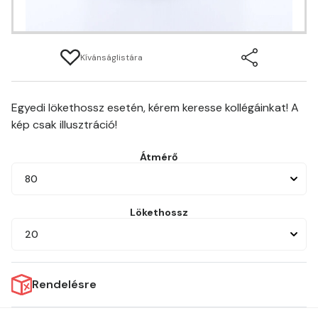
Kívánságlistára
Egyedi lökethossz esetén, kérem keresse kollégáinkat! A
kép csak illusztráció!
Átmérő
80
Lökethossz
20
Rendelésre