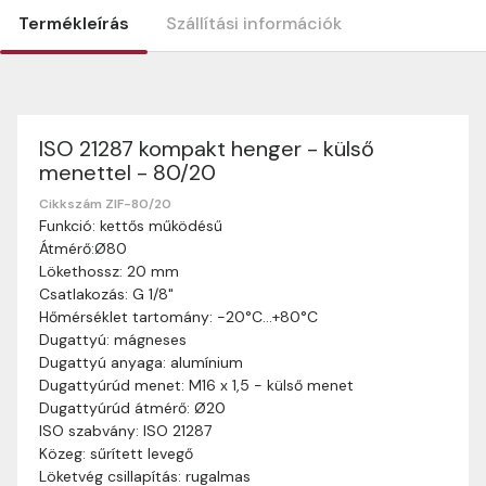
Termékleírás
Szállítási információk
ISO 21287 kompakt henger - külső
Szállítási információk
menettel - 80/20
Nagyon köszönjük, hogy webshopunkat választottátok
vásárlásaitokhoz. Az alábbiakban megtaláljátok szállítási
Cikkszám ZIF-80/20
Funkció: kettős működésű
információinkat, hogy a vásárlásotok gördülékenyen és
Átmérő:Ø80
zökkenőmentesen történhessen.
Lökethossz: 20 mm
Szállítási idő:
Általában a megrendeléseket 2-5
Csatlakozás: G 1/8"
munkanapon belül kézbesítjük. Amennyiben
Hőmérséklet tartomány: -20°C…+80°C
valamilyen okból kifolyólag a szállítás hosszabb
Dugattyú: mágneses
ideig tart, előre értesítünk benneteket.
Dugattyú anyaga: alumínium
Szállítási díj:
A szállítási díj függ a termék súlyától
Dugattyúrúd menet: M16 x 1,5 - külső menet
és a szállítási cím távolságától. A pontos szállítási
Dugattyúrúd átmérő: Ø20
díjat a vásárlás folyamata során megtekinthetitek,
ISO szabvány: ISO 21287
mielőtt a rendelést véglegesítitek.
Közeg: sűrített levegő
Löketvég csillapítás: rugalmas