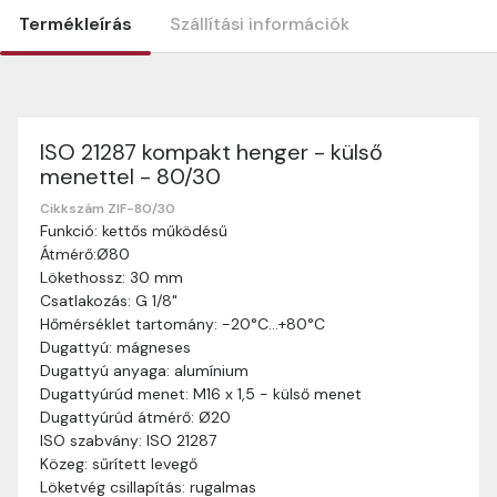
Termékleírás
Szállítási információk
ISO 21287 kompakt henger - külső
Szállítási információk
menettel - 80/30
Nagyon köszönjük, hogy webshopunkat választottátok
vásárlásaitokhoz. Az alábbiakban megtaláljátok szállítási
Cikkszám ZIF-80/30
Funkció: kettős működésű
információinkat, hogy a vásárlásotok gördülékenyen és
Átmérő:Ø80
zökkenőmentesen történhessen.
Lökethossz: 30 mm
Szállítási idő:
Általában a megrendeléseket 2-5
Csatlakozás: G 1/8"
munkanapon belül kézbesítjük. Amennyiben
Hőmérséklet tartomány: -20°C…+80°C
valamilyen okból kifolyólag a szállítás hosszabb
Dugattyú: mágneses
ideig tart, előre értesítünk benneteket.
Dugattyú anyaga: alumínium
Szállítási díj:
A szállítási díj függ a termék súlyától
Dugattyúrúd menet: M16 x 1,5 - külső menet
és a szállítási cím távolságától. A pontos szállítási
Dugattyúrúd átmérő: Ø20
díjat a vásárlás folyamata során megtekinthetitek,
ISO szabvány: ISO 21287
mielőtt a rendelést véglegesítitek.
Közeg: sűrített levegő
Löketvég csillapítás: rugalmas