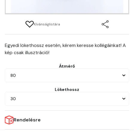
Kívánságlistára
Egyedi lökethossz esetén, kérem keresse kollégáinkat! A
kép csak illusztráció!
Átmérő
80
Lökethossz
30
Rendelésre