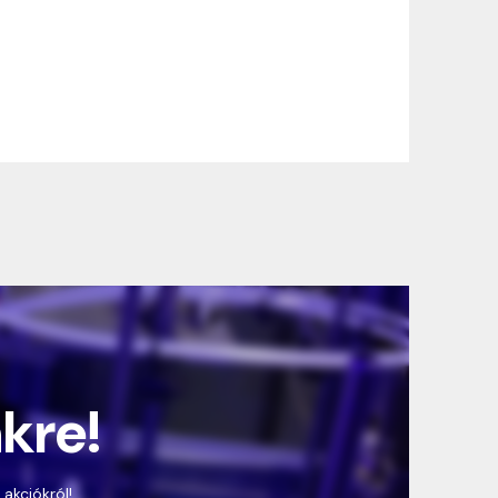
nkre!
 akciókról!