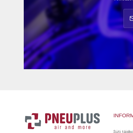
INFOR
Süti tájék