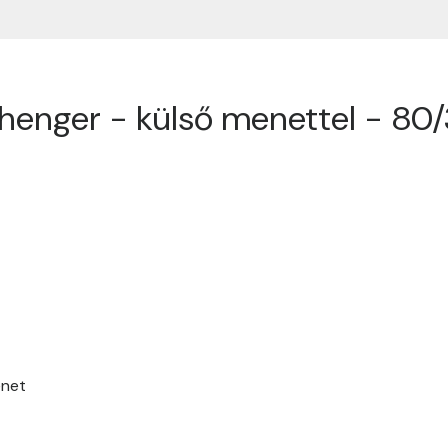
henger - külső menettel - 80
ók
lasztottátok vásárlásaitokhoz. Az alábbiakban megtaláljátok 
őmentesen történhessen.
léseket 2-5 munkanapon belül kézbesítjük. Amennyiben valami
ünk benneteket.
a termék súlyától és a szállítási cím távolságától. A pontos szál
st véglegesítitek.
enet