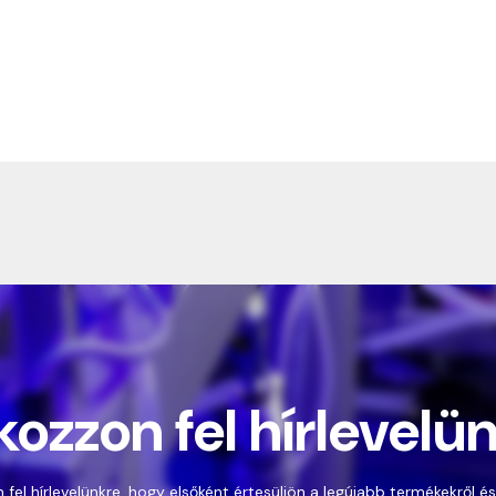
kozzon fel hírlevelü
 fel hírlevelünkre, hogy elsőként értesüljön a legújabb termékekről és