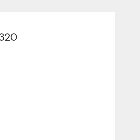
/320
szállítási információinkat, hogy a
lyen okból kifolyólag a szállítás
lítási díjat a vásárlás folyamata során