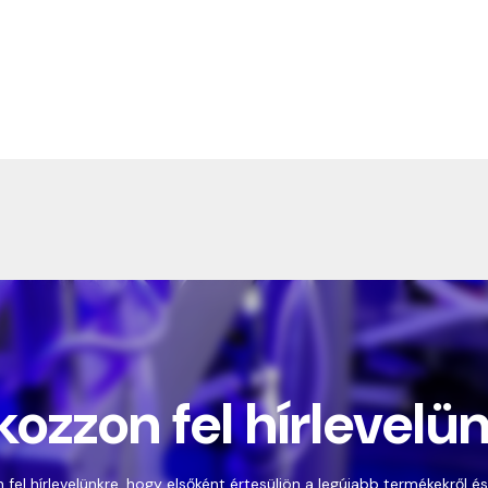
kozzon fel hírlevelü
 fel hírlevelünkre, hogy elsőként értesüljön a legújabb termékekről és