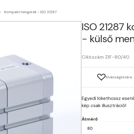
Kompakt hengerek - ISO 21287
ISO 21287 
- külső men
Cikkszám ZIF-80/40
Kívánságlistára
Egyedi lökethossz eseté
kép csak illusztráció!
Átmérő
80