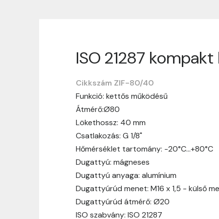
ISO 21287 kompakt 
Szállítási informáci
Cikkszám ZIF-80/40
Nagyon köszönjük, hogy webshopunkat vá
Funkció: kettős működésű
vásárlásotok gördülékenyen és zökken
Átmérő:Ø80
Szállítási idő:
Általában a megrende
Lökethossz: 40 mm
hosszabb ideig tart, előre értesít
Csatlakozás: G 1/8"
Szállítási díj:
A szállítási díj függ 
Hőmérséklet tartomány: -20°C…+80°C
megtekinthetitek, mielőtt a rendelé
Dugattyú: mágneses
Dugattyú anyaga: alumínium
Dugattyúrúd menet: M16 x 1,5 - külső m
Dugattyúrúd átmérő: Ø20
ISO szabvány: ISO 21287