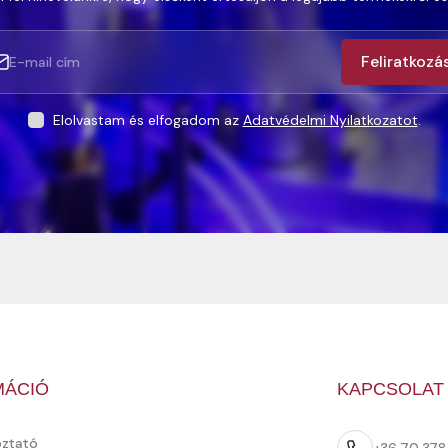
Feliratkozá
Elolvastam és elfogadom az
Adatvédelmi Nyilatkozatot
.
MÁCIÓ
KAPCSOLAT
oztató