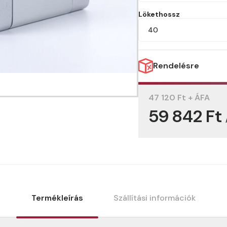
Lökethossz
40
Rendelésre
47 120 Ft + ÁFA
59 842 Ft
Termékleírás
Szállítási információk