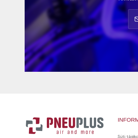
INFOR
Süti tájék