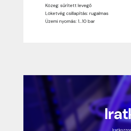
Közeg: sűrített levegő
Löketvég csillapítás: rugalmas
Üzemi nyomás: 1…10 bar
Irat
Iratkozzon