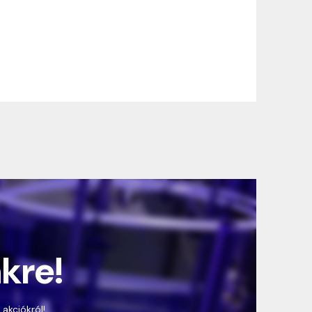
nkre!
 akciókról!