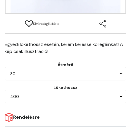
Kívánságlistára
Egyedi lökethossz esetén, kérem keresse kollégáinkat! A
kép csak illusztráció!
Átmérő
80
Lökethossz
400
Rendelésre