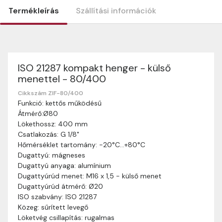
Termékleírás
Szállítási információk
ISO 21287 kompakt henger - külső
Szállítási információk
menettel - 80/400
Nagyon köszönjük, hogy webshopunkat választottátok
vásárlásaitokhoz. Az alábbiakban megtaláljátok szállítási
Cikkszám ZIF-80/400
Funkció: kettős működésű
információinkat, hogy a vásárlásotok gördülékenyen és
Átmérő:Ø80
zökkenőmentesen történhessen.
Lökethossz: 400 mm
Szállítási idő:
Általában a megrendeléseket 2-5
Csatlakozás: G 1/8"
munkanapon belül kézbesítjük. Amennyiben
Hőmérséklet tartomány: -20°C…+80°C
valamilyen okból kifolyólag a szállítás hosszabb
Dugattyú: mágneses
ideig tart, előre értesítünk benneteket.
Dugattyú anyaga: alumínium
Szállítási díj:
A szállítási díj függ a termék súlyától
Dugattyúrúd menet: M16 x 1,5 - külső menet
és a szállítási cím távolságától. A pontos szállítási
Dugattyúrúd átmérő: Ø20
díjat a vásárlás folyamata során megtekinthetitek,
ISO szabvány: ISO 21287
mielőtt a rendelést véglegesítitek.
Közeg: sűrített levegő
Löketvég csillapítás: rugalmas