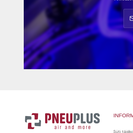
INFOR
Süti tájék