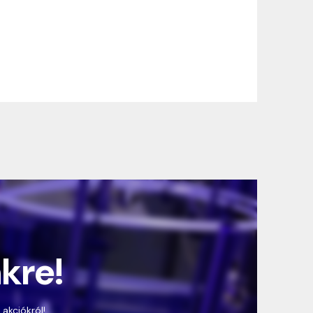
nkre!
 akciókról!