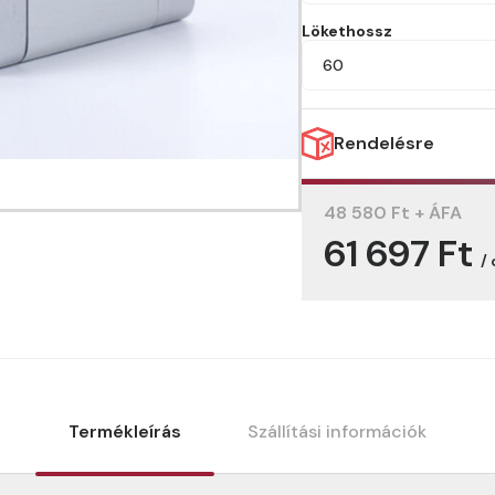
Lökethossz
60
Rendelésre
48 580 Ft + ÁFA
61 697 Ft
/
Termékleírás
Szállítási információk