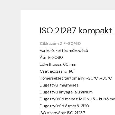
ISO 21287 kompakt 
Szállítási informáci
Cikkszám ZIF-80/60
Nagyon köszönjük, hogy webshopunkat vá
Funkció: kettős működésű
vásárlásotok gördülékenyen és zökken
Átmérő:Ø80
Szállítási idő:
Általában a megrende
Lökethossz: 60 mm
hosszabb ideig tart, előre értesít
Csatlakozás: G 1/8"
Szállítási díj:
A szállítási díj függ 
Hőmérséklet tartomány: -20°C…+80°C
megtekinthetitek, mielőtt a rendelé
Dugattyú: mágneses
Dugattyú anyaga: alumínium
Dugattyúrúd menet: M16 x 1,5 - külső m
Dugattyúrúd átmérő: Ø20
ISO szabvány: ISO 21287