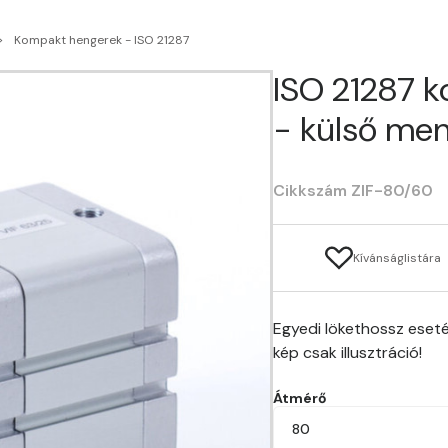
Kompakt hengerek - ISO 21287
ISO 21287 
- külső men
Cikkszám ZIF-80/60
Kívánságlistára
Egyedi lökethossz eseté
kép csak illusztráció!
Átmérő
80