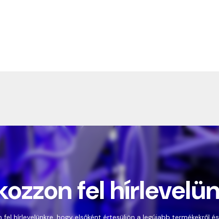
kozzon fel hírlevelü
 fel hírlevelünkre, hogy elsőként értesüljön a legújabb termékekről és