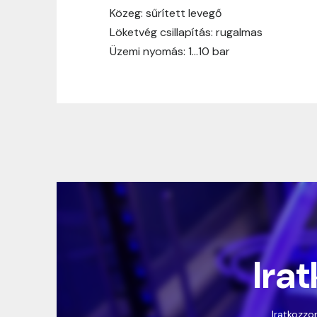
Közeg: sűrített levegő
Löketvég csillapítás: rugalmas
Üzemi nyomás: 1…10 bar
Irat
Iratkozzon