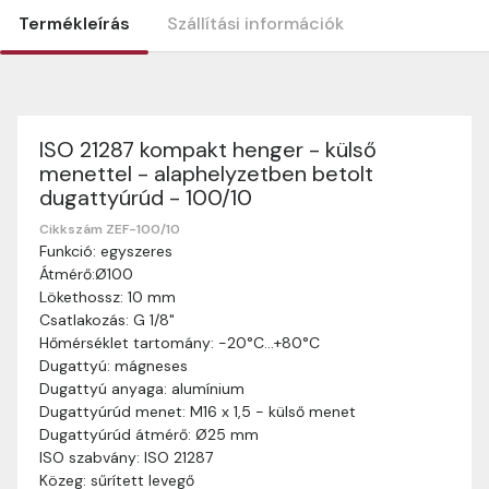
Termékleírás
Szállítási információk
ISO 21287 kompakt henger - külső
Szállítási információk
menettel - alaphelyzetben betolt
Nagyon köszönjük, hogy webshopunkat választottátok
dugattyúrúd - 100/10
vásárlásaitokhoz. Az alábbiakban megtaláljátok szállítási
információinkat, hogy a vásárlásotok gördülékenyen és
Cikkszám ZEF-100/10
zökkenőmentesen történhessen.
Funkció: egyszeres
Átmérő:Ø100
Szállítási idő:
Általában a megrendeléseket 2-5
Lökethossz: 10 mm
munkanapon belül kézbesítjük. Amennyiben
Csatlakozás: G 1/8"
valamilyen okból kifolyólag a szállítás hosszabb
Hőmérséklet tartomány: -20°C…+80°C
ideig tart, előre értesítünk benneteket.
Dugattyú: mágneses
Szállítási díj:
A szállítási díj függ a termék súlyától
Dugattyú anyaga: alumínium
és a szállítási cím távolságától. A pontos szállítási
Dugattyúrúd menet: M16 x 1,5 - külső menet
díjat a vásárlás folyamata során megtekinthetitek,
Dugattyúrúd átmérő: Ø25 mm
mielőtt a rendelést véglegesítitek.
ISO szabvány: ISO 21287
Közeg: sűrített levegő