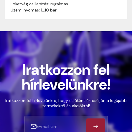
Löketvég csillapítás: rugalmas
Üzemi nyomás: 1…10 bar
Iratkozzon fel
hírlevelünkre!
Iratkozzon fel hírlevelünkre, hogy elsőként értesüljön a legújabb
termékekről és akciókról!