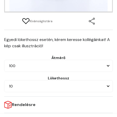
Kívánságlistára
Egyedi lökethossz esetén, kérem keresse kollégáinkat! A
kép csak illusztráció!
Átmérő
100
Lökethossz
10
Rendelésre