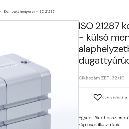
Kompakt hengerek - ISO 21287
ISO 21287 
- külső men
alaphelyzet
dugattyúrúd
Cikkszám ZEF-32/10
Kívánságlistára
Egyedi lökethossz eseté
kép csak illusztráció!