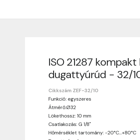
ISO 21287 kompakt 
Szállítási informáci
dugattyúrúd - 32/1
Nagyon köszönjük, hogy webshopunkat vá
vásárlásotok gördülékenyen és zökken
Cikkszám ZEF-32/10
Funkció: egyszeres
Szállítási idő:
Általában a megrende
Átmérő:Ø32
hosszabb ideig tart, előre értesít
Lökethossz: 10 mm
Szállítási díj:
A szállítási díj függ 
Csatlakozás: G 1/8"
megtekinthetitek, mielőtt a rendelé
Hőmérséklet tartomány: -20°C…+80°C