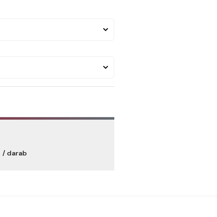
t
/ darab