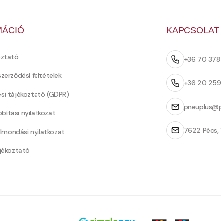
MÁCIÓ
KAPCSOLAT
oztató
+36 70 37
szerződési feltételek
+36 20 25
ési tájékoztató (GDPR)
pneuplus@p
bítási nyilatkozat
7622 Pécs, 
Felmondási nyilatkozat
ájékoztató