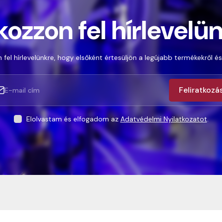
kozzon fel hírlevelü
 fel hírlevelünkre, hogy elsőként értesüljön a legújabb termékekről és
Feliratkozá
Elolvastam és elfogadom az
Adatvédelmi Nyilatkozatot
.