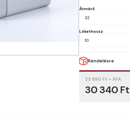
Átmérő
32
Lökethossz
10
Rendelésre
23 890 Ft + ÁFA
30 340 F