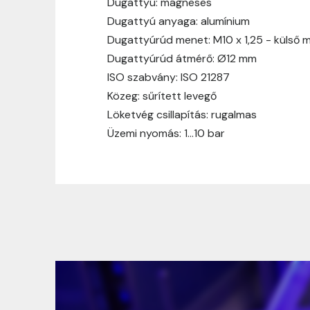
Dugattyú: mágneses
Dugattyú anyaga: alumínium
Dugattyúrúd menet: M10 x 1,25 - külső 
Dugattyúrúd átmérő: Ø12 mm
ISO szabvány: ISO 21287
Közeg: sűrített levegő
Löketvég csillapítás: rugalmas
Üzemi nyomás: 1…10 bar