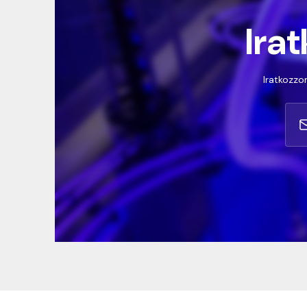
Irat
Iratkozzon