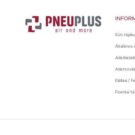
INFOR
Süti tájék
Általános 
Adatkezel
Adattováb
Elállási / 
Fizetési t