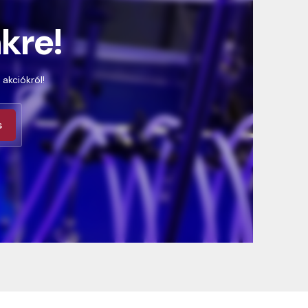
nkre!
 akciókról!
s