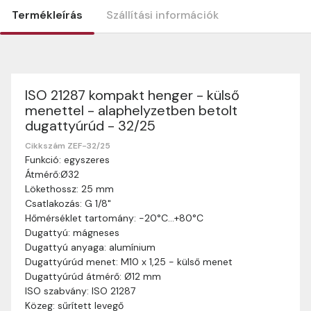
Termékleírás
Szállítási információk
ISO 21287 kompakt henger - külső
Szállítási információk
menettel - alaphelyzetben betolt
Nagyon köszönjük, hogy webshopunkat választottátok
dugattyúrúd - 32/25
vásárlásaitokhoz. Az alábbiakban megtaláljátok szállítási
információinkat, hogy a vásárlásotok gördülékenyen és
Cikkszám ZEF-32/25
zökkenőmentesen történhessen.
Funkció: egyszeres
Átmérő:Ø32
Szállítási idő:
Általában a megrendeléseket 2-5
Lökethossz: 25 mm
munkanapon belül kézbesítjük. Amennyiben
Csatlakozás: G 1/8"
valamilyen okból kifolyólag a szállítás hosszabb
Hőmérséklet tartomány: -20°C…+80°C
ideig tart, előre értesítünk benneteket.
Dugattyú: mágneses
Szállítási díj:
A szállítási díj függ a termék súlyától
Dugattyú anyaga: alumínium
és a szállítási cím távolságától. A pontos szállítási
Dugattyúrúd menet: M10 x 1,25 - külső menet
díjat a vásárlás folyamata során megtekinthetitek,
Dugattyúrúd átmérő: Ø12 mm
mielőtt a rendelést véglegesítitek.
ISO szabvány: ISO 21287
Közeg: sűrített levegő