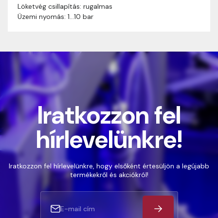
Löketvég csillapítás: rugalmas
Üzemi nyomás: 1…10 bar
Iratkozzon fel
hírlevelünkre!
Iratkozzon fel hírlevelünkre, hogy elsőként értesüljön a legújabb
termékekről és akciókról!