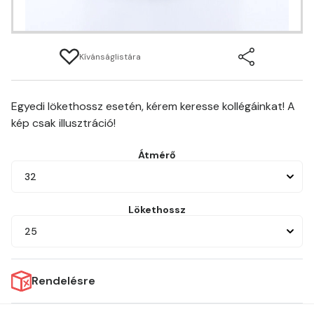
Kívánságlistára
Egyedi lökethossz esetén, kérem keresse kollégáinkat! A
kép csak illusztráció!
Átmérő
32
Lökethossz
25
Rendelésre