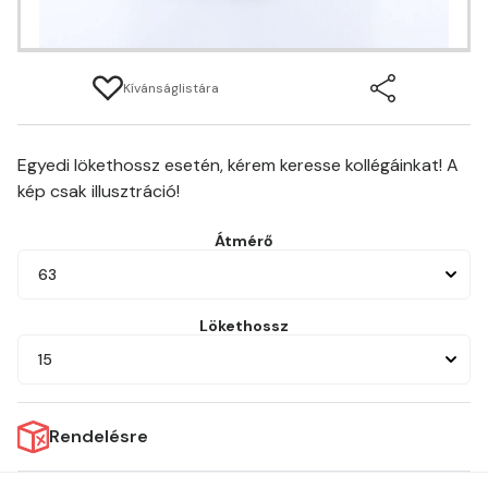
Kívánságlistára
Egyedi lökethossz esetén, kérem keresse kollégáinkat! A
kép csak illusztráció!
Átmérő
63
Lökethossz
15
Rendelésre