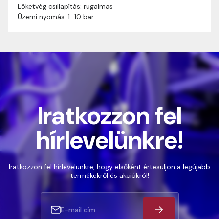
Löketvég csillapítás: rugalmas
Üzemi nyomás: 1…10 bar
Iratkozzon fel
hírlevelünkre!
Iratkozzon fel hírlevelünkre, hogy elsőként értesüljön a legújabb
termékekről és akciókról!