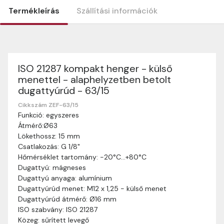
Termékleírás
Szállítási információk
ISO 21287 kompakt henger - külső
Szállítási információk
menettel - alaphelyzetben betolt
Nagyon köszönjük, hogy webshopunkat választottátok
dugattyúrúd - 63/15
vásárlásaitokhoz. Az alábbiakban megtaláljátok szállítási
információinkat, hogy a vásárlásotok gördülékenyen és
Cikkszám ZEF-63/15
zökkenőmentesen történhessen.
Funkció: egyszeres
Átmérő:Ø63
Szállítási idő:
Általában a megrendeléseket 2-5
Lökethossz: 15 mm
munkanapon belül kézbesítjük. Amennyiben
Csatlakozás: G 1/8"
valamilyen okból kifolyólag a szállítás hosszabb
Hőmérséklet tartomány: -20°C…+80°C
ideig tart, előre értesítünk benneteket.
Dugattyú: mágneses
Szállítási díj:
A szállítási díj függ a termék súlyától
Dugattyú anyaga: alumínium
és a szállítási cím távolságától. A pontos szállítási
Dugattyúrúd menet: M12 x 1,25 - külső menet
díjat a vásárlás folyamata során megtekinthetitek,
Dugattyúrúd átmérő: Ø16 mm
mielőtt a rendelést véglegesítitek.
ISO szabvány: ISO 21287
Közeg: sűrített levegő