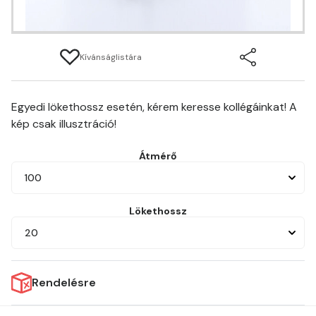
Kívánságlistára
Egyedi lökethossz esetén, kérem keresse kollégáinkat! A
kép csak illusztráció!
Átmérő
100
Lökethossz
20
Rendelésre