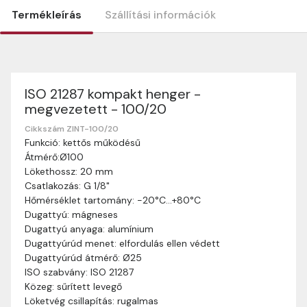
Termékleírás
Szállítási információk
ISO 21287 kompakt henger -
Szállítási információk
megvezetett - 100/20
Nagyon köszönjük, hogy webshopunkat választottátok
vásárlásaitokhoz. Az alábbiakban megtaláljátok szállítási
Cikkszám ZINT-100/20
Funkció: kettős működésű
információinkat, hogy a vásárlásotok gördülékenyen és
Átmérő:Ø100
zökkenőmentesen történhessen.
Lökethossz: 20 mm
Szállítási idő:
Általában a megrendeléseket 2-5
Csatlakozás: G 1/8"
munkanapon belül kézbesítjük. Amennyiben
Hőmérséklet tartomány: -20°C…+80°C
valamilyen okból kifolyólag a szállítás hosszabb
Dugattyú: mágneses
ideig tart, előre értesítünk benneteket.
Dugattyú anyaga: alumínium
Szállítási díj:
A szállítási díj függ a termék súlyától
Dugattyúrúd menet: elfordulás ellen védett
és a szállítási cím távolságától. A pontos szállítási
Dugattyúrúd átmérő: Ø25
díjat a vásárlás folyamata során megtekinthetitek,
ISO szabvány: ISO 21287
mielőtt a rendelést véglegesítitek.
Közeg: sűrített levegő
Löketvég csillapítás: rugalmas