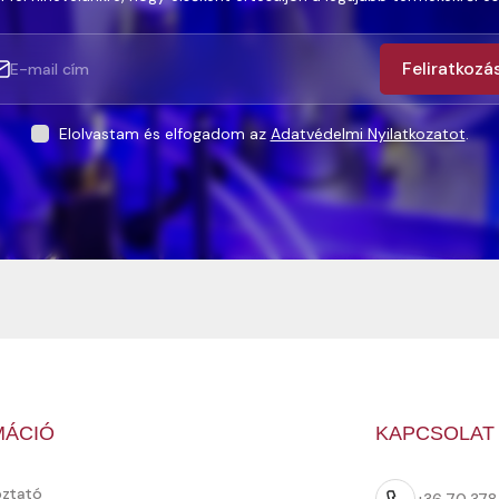
Feliratkozá
Elolvastam és elfogadom az
Adatvédelmi Nyilatkozatot
.
MÁCIÓ
KAPCSOLAT
oztató