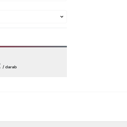
t
/ darab