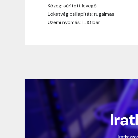
Közeg: sűrített levegő
Löketvég csillapítás: rugalmas
Üzemi nyomás: 1…10 bar
Irat
Iratkozzon