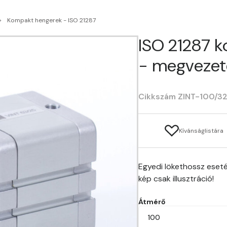
Kompakt hengerek - ISO 21287
ISO 21287 
- megvezet
Cikkszám ZINT-100/3
Kívánságlistára
Egyedi lökethossz eseté
kép csak illusztráció!
Átmérő
100