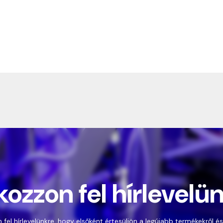
kozzon fel hírlevelü
 fel hírlevelünkre, hogy elsőként értesüljön a legújabb termékekről és