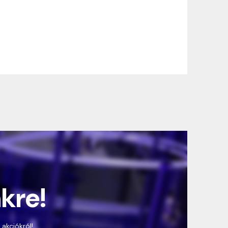
nkre!
 akciókról!