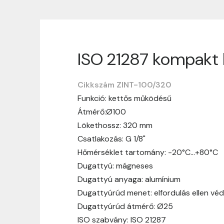
ISO 21287 kompakt 
Szállítási informáci
Cikkszám ZINT-100/320
Nagyon köszönjük, hogy webshopunkat vá
Funkció: kettős működésű
vásárlásotok gördülékenyen és zökken
Átmérő:Ø100
Szállítási idő:
Általában a megrende
Lökethossz: 320 mm
hosszabb ideig tart, előre értesít
Csatlakozás: G 1/8"
Szállítási díj:
A szállítási díj függ 
Hőmérséklet tartomány: -20°C…+80°C
megtekinthetitek, mielőtt a rendelé
Dugattyú: mágneses
Dugattyú anyaga: alumínium
Dugattyúrúd menet: elfordulás ellen vé
Dugattyúrúd átmérő: Ø25
ISO szabvány: ISO 21287