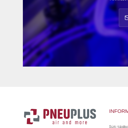
INFOR
Süti tájék