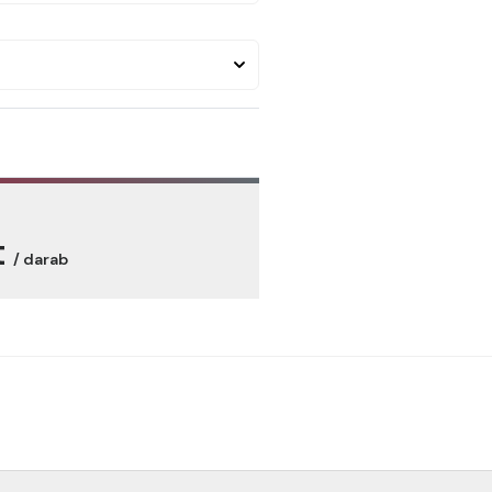
t
/ darab