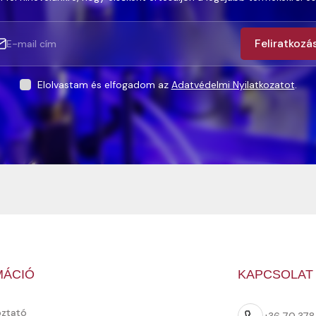
Feliratkozá
Elolvastam és elfogadom az
Adatvédelmi Nyilatkozatot
.
MÁCIÓ
KAPCSOLAT
oztató