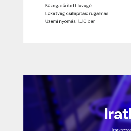
Közeg: sűrített levegő
Löketvég csillapítás: rugalmas
Üzemi nyomás: 1…10 bar
Irat
Iratkozzon