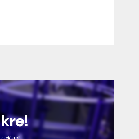
nkre!
 akciókról!