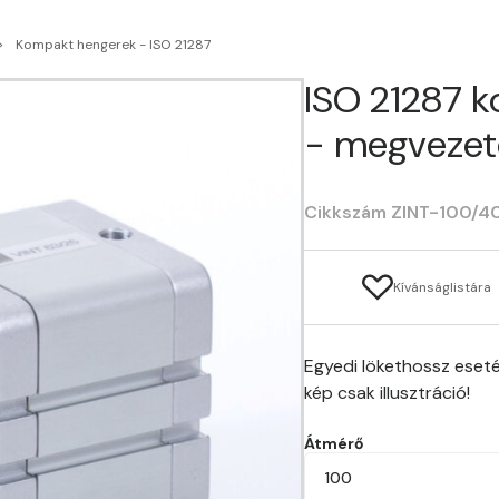
Kompakt hengerek - ISO 21287
ISO 21287 
- megvezet
Cikkszám ZINT-100/4
Kívánságlistára
Egyedi lökethossz eseté
kép csak illusztráció!
Átmérő
100