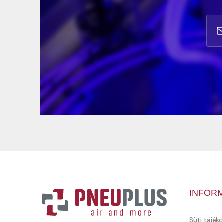
INFOR
Süti tájék