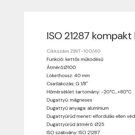
ISO 21287 kompakt 
Szállítási informáci
Cikkszám ZINT-100/40
Nagyon köszönjük, hogy webshopunkat vá
Funkció: kettős működésű
vásárlásotok gördülékenyen és zökken
Átmérő:Ø100
Szállítási idő:
Általában a megrende
Lökethossz: 40 mm
hosszabb ideig tart, előre értesít
Csatlakozás: G 1/8"
Szállítási díj:
A szállítási díj függ 
Hőmérséklet tartomány: -20°C…+80°C
megtekinthetitek, mielőtt a rendelé
Dugattyú: mágneses
Dugattyú anyaga: alumínium
Dugattyúrúd menet: elfordulás ellen vé
Dugattyúrúd átmérő: Ø25
ISO szabvány: ISO 21287