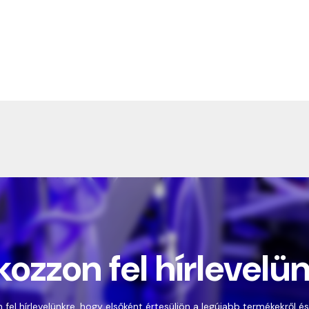
kozzon fel hírlevelü
 fel hírlevelünkre, hogy elsőként értesüljön a legújabb termékekről és