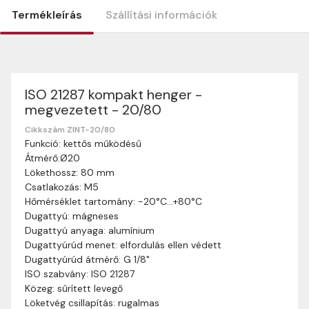
Termékleírás
Szállítási információk
ISO 21287 kompakt henger -
Szállítási információk
megvezetett - 20/80
Nagyon köszönjük, hogy webshopunkat választottátok
vásárlásaitokhoz. Az alábbiakban megtaláljátok szállítási
Cikkszám ZINT-20/80
Funkció: kettős működésű
információinkat, hogy a vásárlásotok gördülékenyen és
Átmérő:Ø20
zökkenőmentesen történhessen.
Lökethossz: 80 mm
Szállítási idő:
Általában a megrendeléseket 2-5
Csatlakozás: M5
munkanapon belül kézbesítjük. Amennyiben
Hőmérséklet tartomány: -20°C…+80°C
valamilyen okból kifolyólag a szállítás hosszabb
Dugattyú: mágneses
ideig tart, előre értesítünk benneteket.
Dugattyú anyaga: alumínium
Szállítási díj:
A szállítási díj függ a termék súlyától
Dugattyúrúd menet: elfordulás ellen védett
és a szállítási cím távolságától. A pontos szállítási
Dugattyúrúd átmérő: G 1/8"
díjat a vásárlás folyamata során megtekinthetitek,
ISO szabvány: ISO 21287
mielőtt a rendelést véglegesítitek.
Közeg: sűrített levegő
Löketvég csillapítás: rugalmas