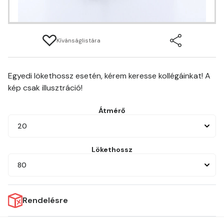
Kívánságlistára
Egyedi lökethossz esetén, kérem keresse kollégáinkat! A
kép csak illusztráció!
Átmérő
20
Lökethossz
80
Rendelésre