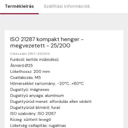
Termékleírás
Szállítási információk
ISO 21287 kompakt henger -
Szállítási információk
megvezetett - 25/200
Nagyon köszönjük, hogy webshopunkat választottátok
vásárlásaitokhoz. Az alábbiakban megtaláljátok szállítási
Cikkszám ZINT-25/200
Funkció: kettős működésű
információinkat, hogy a vásárlásotok gördülékenyen és
Átmérő:Ø25
zökkenőmentesen történhessen.
Lökethossz: 200 mm
Szállítási idő:
Általában a megrendeléseket 2-5
Csatlakozás: M5
munkanapon belül kézbesítjük. Amennyiben
Hőmérséklet tartomány: -20°C…+80°C
valamilyen okból kifolyólag a szállítás hosszabb
Dugattyú: mágneses
ideig tart, előre értesítünk benneteket.
Dugattyú anyaga: alumínium
Szállítási díj:
A szállítási díj függ a termék súlyától
Dugattyúrúd menet: elfordulás ellen védett
és a szállítási cím távolságától. A pontos szállítási
Dugattyúrúd átmérő: furat
díjat a vásárlás folyamata során megtekinthetitek,
ISO szabvány: ISO 21287
mielőtt a rendelést véglegesítitek.
Közeg: sűrített levegő
Löketvég csillapítás: rugalmas