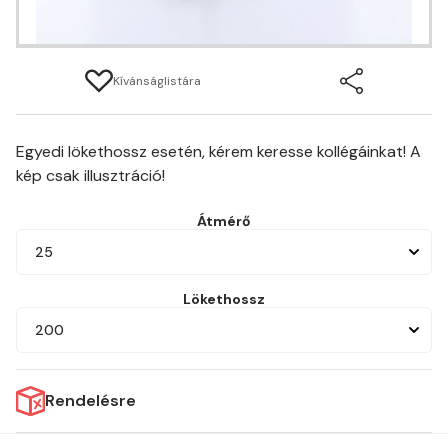
Kívánságlistára
Egyedi lökethossz esetén, kérem keresse kollégáinkat! A
kép csak illusztráció!
Átmérő
25
Lökethossz
200
Rendelésre