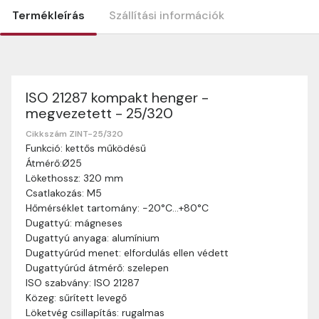
Termékleírás
Szállítási információk
ISO 21287 kompakt henger -
Szállítási információk
megvezetett - 25/320
Nagyon köszönjük, hogy webshopunkat választottátok
vásárlásaitokhoz. Az alábbiakban megtaláljátok szállítási
Cikkszám ZINT-25/320
Funkció: kettős működésű
információinkat, hogy a vásárlásotok gördülékenyen és
Átmérő:Ø25
zökkenőmentesen történhessen.
Lökethossz: 320 mm
Szállítási idő:
Általában a megrendeléseket 2-5
Csatlakozás: M5
munkanapon belül kézbesítjük. Amennyiben
Hőmérséklet tartomány: -20°C…+80°C
valamilyen okból kifolyólag a szállítás hosszabb
Dugattyú: mágneses
ideig tart, előre értesítünk benneteket.
Dugattyú anyaga: alumínium
Szállítási díj:
A szállítási díj függ a termék súlyától
Dugattyúrúd menet: elfordulás ellen védett
és a szállítási cím távolságától. A pontos szállítási
Dugattyúrúd átmérő: szelepen
díjat a vásárlás folyamata során megtekinthetitek,
ISO szabvány: ISO 21287
mielőtt a rendelést véglegesítitek.
Közeg: sűrített levegő
Löketvég csillapítás: rugalmas