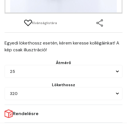
Kívánságlistára
Egyedi lökethossz esetén, kérem keresse kollégáinkat! A
kép csak illusztráció!
Átmérő
25
Lökethossz
320
Rendelésre