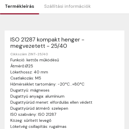
Termékleírás
Szállítási információk
ISO 21287 kompakt henger -
Szállítási információk
megvezetett - 25/40
Nagyon köszönjük, hogy webshopunkat választottátok
vásárlásaitokhoz. Az alábbiakban megtaláljátok szállítási
Cikkszám ZINT-25/40
Funkció: kettős működésű
információinkat, hogy a vásárlásotok gördülékenyen és
Átmérő:Ø25
zökkenőmentesen történhessen.
Lökethossz: 40 mm
Szállítási idő:
Általában a megrendeléseket 2-5
Csatlakozás: M5
munkanapon belül kézbesítjük. Amennyiben
Hőmérséklet tartomány: -20°C…+80°C
valamilyen okból kifolyólag a szállítás hosszabb
Dugattyú: mágneses
ideig tart, előre értesítünk benneteket.
Dugattyú anyaga: alumínium
Szállítási díj:
A szállítási díj függ a termék súlyától
Dugattyúrúd menet: elfordulás ellen védett
és a szállítási cím távolságától. A pontos szállítási
Dugattyúrúd átmérő: szelepen
díjat a vásárlás folyamata során megtekinthetitek,
ISO szabvány: ISO 21287
mielőtt a rendelést véglegesítitek.
Közeg: sűrített levegő
Löketvég csillapítás: rugalmas