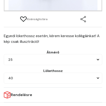
Kívánságlistára
Egyedi lökethossz esetén, kérem keresse kollégáinkat! A
kép csak illusztráció!
Átmérő
25
Lökethossz
40
Rendelésre