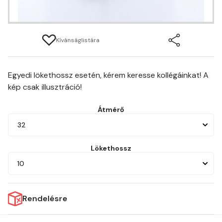
Kívánságlistára
Egyedi lökethossz esetén, kérem keresse kollégáinkat! A
kép csak illusztráció!
Átmérő
32
Lökethossz
10
Rendelésre