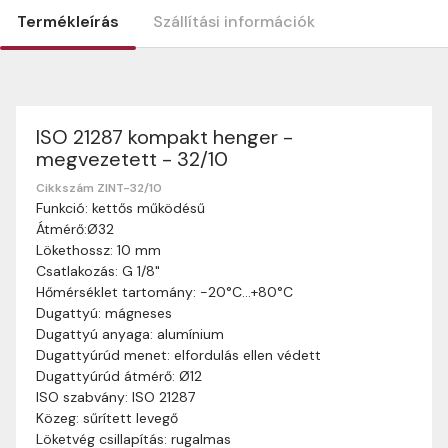
Termékleírás
Szállítási információk
ISO 21287 kompakt henger -
Szállítási információk
megvezetett - 32/10
Nagyon köszönjük, hogy webshopunkat választottátok
vásárlásaitokhoz. Az alábbiakban megtaláljátok szállítási
Cikkszám ZINT-32/10
Funkció: kettős működésű
információinkat, hogy a vásárlásotok gördülékenyen és
Átmérő:Ø32
zökkenőmentesen történhessen.
Lökethossz: 10 mm
Szállítási idő:
Általában a megrendeléseket 2-5
Csatlakozás: G 1/8"
munkanapon belül kézbesítjük. Amennyiben
Hőmérséklet tartomány: -20°C…+80°C
valamilyen okból kifolyólag a szállítás hosszabb
Dugattyú: mágneses
ideig tart, előre értesítünk benneteket.
Dugattyú anyaga: alumínium
Szállítási díj:
A szállítási díj függ a termék súlyától
Dugattyúrúd menet: elfordulás ellen védett
és a szállítási cím távolságától. A pontos szállítási
Dugattyúrúd átmérő: Ø12
díjat a vásárlás folyamata során megtekinthetitek,
ISO szabvány: ISO 21287
mielőtt a rendelést véglegesítitek.
Közeg: sűrített levegő
Löketvég csillapítás: rugalmas