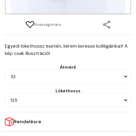
Kívánságlistára
Egyedi lökethossz esetén, kérem keresse kollégáinkat! A
kép csak illusztráció!
Átmérő
32
Lökethossz
125
Rendelésre