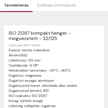
Termékleírás
Szállítási információk
ISO 21287 kompakt henger -
Szállítási információk
megvezetett - 32/125
Nagyon köszönjük, hogy webshopunkat választottátok
vásárlásaitokhoz. Az alábbiakban megtaláljátok szállítási
Cikkszám ZINT-32/125
Funkció: kettős működésű
információinkat, hogy a vásárlásotok gördülékenyen és
Átmérő:Ø32
zökkenőmentesen történhessen.
Lökethossz: 125 mm
Szállítási idő:
Általában a megrendeléseket 2-5
Csatlakozás: G 1/8"
munkanapon belül kézbesítjük. Amennyiben
Hőmérséklet tartomány: -20°C…+80°C
valamilyen okból kifolyólag a szállítás hosszabb
Dugattyú: mágneses
ideig tart, előre értesítünk benneteket.
Dugattyú anyaga: alumínium
Szállítási díj:
A szállítási díj függ a termék súlyától
Dugattyúrúd menet: elfordulás ellen védett
és a szállítási cím távolságától. A pontos szállítási
Dugattyúrúd átmérő: Ø12
díjat a vásárlás folyamata során megtekinthetitek,
ISO szabvány: ISO 21287
mielőtt a rendelést véglegesítitek.
Közeg: sűrített levegő
Löketvég csillapítás: rugalmas