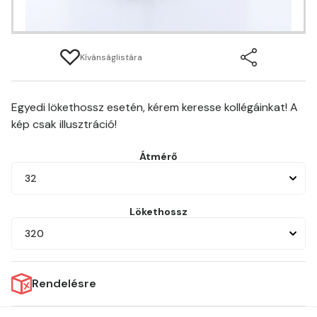
Kívánságlistára
Egyedi lökethossz esetén, kérem keresse kollégáinkat! A
kép csak illusztráció!
Átmérő
32
Lökethossz
320
Rendelésre