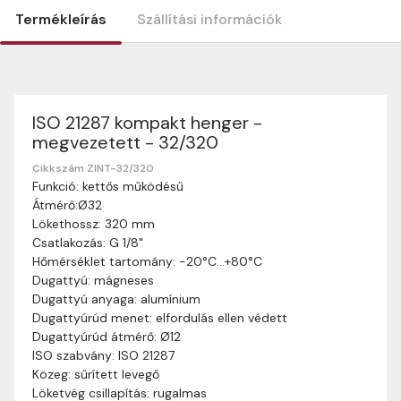
Termékleírás
Szállítási információk
ISO 21287 kompakt henger -
Szállítási információk
megvezetett - 32/320
Nagyon köszönjük, hogy webshopunkat választottátok
vásárlásaitokhoz. Az alábbiakban megtaláljátok szállítási
Cikkszám ZINT-32/320
Funkció: kettős működésű
információinkat, hogy a vásárlásotok gördülékenyen és
Átmérő:Ø32
zökkenőmentesen történhessen.
Lökethossz: 320 mm
Szállítási idő:
Általában a megrendeléseket 2-5
Csatlakozás: G 1/8"
munkanapon belül kézbesítjük. Amennyiben
Hőmérséklet tartomány: -20°C…+80°C
valamilyen okból kifolyólag a szállítás hosszabb
Dugattyú: mágneses
ideig tart, előre értesítünk benneteket.
Dugattyú anyaga: alumínium
Szállítási díj:
A szállítási díj függ a termék súlyától
Dugattyúrúd menet: elfordulás ellen védett
és a szállítási cím távolságától. A pontos szállítási
Dugattyúrúd átmérő: Ø12
díjat a vásárlás folyamata során megtekinthetitek,
ISO szabvány: ISO 21287
mielőtt a rendelést véglegesítitek.
Közeg: sűrített levegő
Löketvég csillapítás: rugalmas