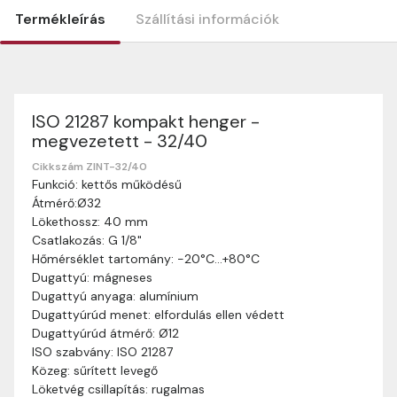
Termékleírás
Szállítási információk
ISO 21287 kompakt henger -
Szállítási információk
megvezetett - 32/40
Nagyon köszönjük, hogy webshopunkat választottátok
vásárlásaitokhoz. Az alábbiakban megtaláljátok szállítási
Cikkszám ZINT-32/40
Funkció: kettős működésű
információinkat, hogy a vásárlásotok gördülékenyen és
Átmérő:Ø32
zökkenőmentesen történhessen.
Lökethossz: 40 mm
Szállítási idő:
Általában a megrendeléseket 2-5
Csatlakozás: G 1/8"
munkanapon belül kézbesítjük. Amennyiben
Hőmérséklet tartomány: -20°C…+80°C
valamilyen okból kifolyólag a szállítás hosszabb
Dugattyú: mágneses
ideig tart, előre értesítünk benneteket.
Dugattyú anyaga: alumínium
Szállítási díj:
A szállítási díj függ a termék súlyától
Dugattyúrúd menet: elfordulás ellen védett
és a szállítási cím távolságától. A pontos szállítási
Dugattyúrúd átmérő: Ø12
díjat a vásárlás folyamata során megtekinthetitek,
ISO szabvány: ISO 21287
mielőtt a rendelést véglegesítitek.
Közeg: sűrített levegő
Löketvég csillapítás: rugalmas