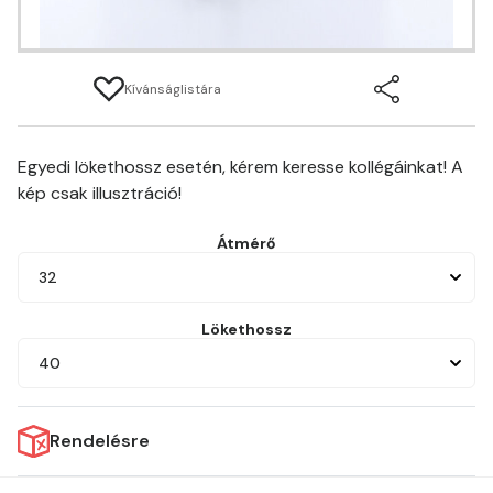
Kívánságlistára
Egyedi lökethossz esetén, kérem keresse kollégáinkat! A
kép csak illusztráció!
Átmérő
32
Lökethossz
40
Rendelésre