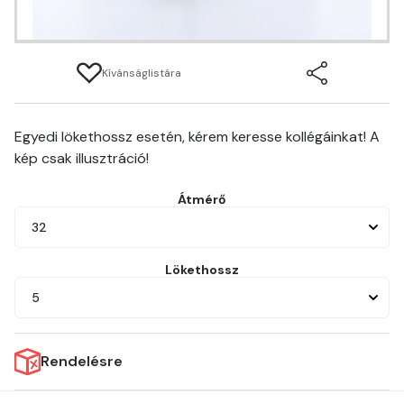
Kívánságlistára
Egyedi lökethossz esetén, kérem keresse kollégáinkat! A
kép csak illusztráció!
Átmérő
32
Lökethossz
5
Rendelésre