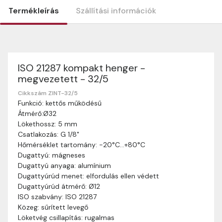
Termékleírás
Szállítási információk
ISO 21287 kompakt henger -
Szállítási információk
megvezetett - 32/5
Nagyon köszönjük, hogy webshopunkat választottátok
vásárlásaitokhoz. Az alábbiakban megtaláljátok szállítási
Cikkszám ZINT-32/5
Funkció: kettős működésű
információinkat, hogy a vásárlásotok gördülékenyen és
Átmérő:Ø32
zökkenőmentesen történhessen.
Lökethossz: 5 mm
Szállítási idő:
Általában a megrendeléseket 2-5
Csatlakozás: G 1/8"
munkanapon belül kézbesítjük. Amennyiben
Hőmérséklet tartomány: -20°C…+80°C
valamilyen okból kifolyólag a szállítás hosszabb
Dugattyú: mágneses
ideig tart, előre értesítünk benneteket.
Dugattyú anyaga: alumínium
Szállítási díj:
A szállítási díj függ a termék súlyától
Dugattyúrúd menet: elfordulás ellen védett
és a szállítási cím távolságától. A pontos szállítási
Dugattyúrúd átmérő: Ø12
díjat a vásárlás folyamata során megtekinthetitek,
ISO szabvány: ISO 21287
mielőtt a rendelést véglegesítitek.
Közeg: sűrített levegő
Löketvég csillapítás: rugalmas