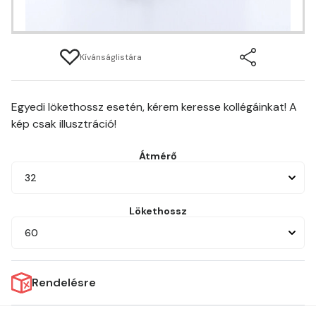
Kívánságlistára
Egyedi lökethossz esetén, kérem keresse kollégáinkat! A
kép csak illusztráció!
Átmérő
32
Lökethossz
60
Rendelésre