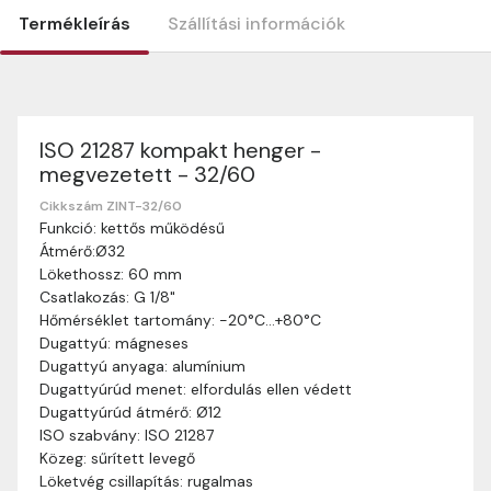
Termékleírás
Szállítási információk
ISO 21287 kompakt henger -
Szállítási információk
megvezetett - 32/60
Nagyon köszönjük, hogy webshopunkat választottátok
vásárlásaitokhoz. Az alábbiakban megtaláljátok szállítási
Cikkszám ZINT-32/60
Funkció: kettős működésű
információinkat, hogy a vásárlásotok gördülékenyen és
Átmérő:Ø32
zökkenőmentesen történhessen.
Lökethossz: 60 mm
Szállítási idő:
Általában a megrendeléseket 2-5
Csatlakozás: G 1/8"
munkanapon belül kézbesítjük. Amennyiben
Hőmérséklet tartomány: -20°C…+80°C
valamilyen okból kifolyólag a szállítás hosszabb
Dugattyú: mágneses
ideig tart, előre értesítünk benneteket.
Dugattyú anyaga: alumínium
Szállítási díj:
A szállítási díj függ a termék súlyától
Dugattyúrúd menet: elfordulás ellen védett
és a szállítási cím távolságától. A pontos szállítási
Dugattyúrúd átmérő: Ø12
díjat a vásárlás folyamata során megtekinthetitek,
ISO szabvány: ISO 21287
mielőtt a rendelést véglegesítitek.
Közeg: sűrített levegő
Löketvég csillapítás: rugalmas