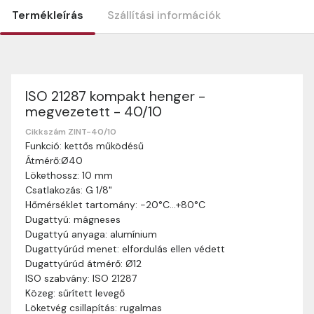
Termékleírás
Szállítási információk
ISO 21287 kompakt henger -
Szállítási információk
megvezetett - 40/10
Nagyon köszönjük, hogy webshopunkat választottátok
vásárlásaitokhoz. Az alábbiakban megtaláljátok szállítási
Cikkszám ZINT-40/10
Funkció: kettős működésű
információinkat, hogy a vásárlásotok gördülékenyen és
Átmérő:Ø40
zökkenőmentesen történhessen.
Lökethossz: 10 mm
Szállítási idő:
Általában a megrendeléseket 2-5
Csatlakozás: G 1/8"
munkanapon belül kézbesítjük. Amennyiben
Hőmérséklet tartomány: -20°C…+80°C
valamilyen okból kifolyólag a szállítás hosszabb
Dugattyú: mágneses
ideig tart, előre értesítünk benneteket.
Dugattyú anyaga: alumínium
Szállítási díj:
A szállítási díj függ a termék súlyától
Dugattyúrúd menet: elfordulás ellen védett
és a szállítási cím távolságától. A pontos szállítási
Dugattyúrúd átmérő: Ø12
díjat a vásárlás folyamata során megtekinthetitek,
ISO szabvány: ISO 21287
mielőtt a rendelést véglegesítitek.
Közeg: sűrített levegő
Löketvég csillapítás: rugalmas