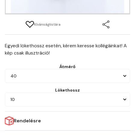
Kívánságlistára
Egyedi lökethossz esetén, kérem keresse kollégáinkat! A
kép csak illusztráció!
Átmérő
40
Lökethossz
10
Rendelésre