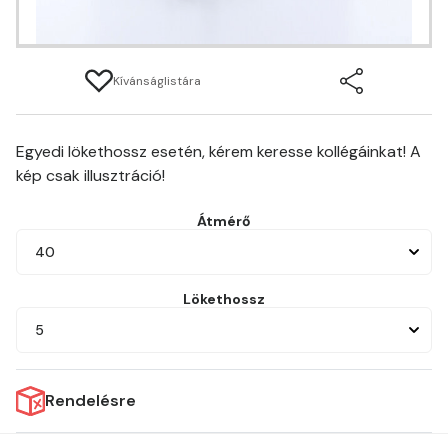
Kívánságlistára
Egyedi lökethossz esetén, kérem keresse kollégáinkat! A
kép csak illusztráció!
Átmérő
40
Lökethossz
5
Rendelésre