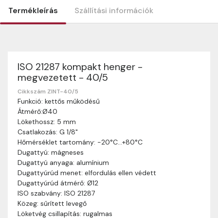
Termékleírás
Szállítási információk
ISO 21287 kompakt henger -
Szállítási információk
megvezetett - 40/5
Nagyon köszönjük, hogy webshopunkat választottátok
vásárlásaitokhoz. Az alábbiakban megtaláljátok szállítási
Cikkszám ZINT-40/5
Funkció: kettős működésű
információinkat, hogy a vásárlásotok gördülékenyen és
Átmérő:Ø40
zökkenőmentesen történhessen.
Lökethossz: 5 mm
Szállítási idő:
Általában a megrendeléseket 2-5
Csatlakozás: G 1/8"
munkanapon belül kézbesítjük. Amennyiben
Hőmérséklet tartomány: -20°C…+80°C
valamilyen okból kifolyólag a szállítás hosszabb
Dugattyú: mágneses
ideig tart, előre értesítünk benneteket.
Dugattyú anyaga: alumínium
Szállítási díj:
A szállítási díj függ a termék súlyától
Dugattyúrúd menet: elfordulás ellen védett
és a szállítási cím távolságától. A pontos szállítási
Dugattyúrúd átmérő: Ø12
díjat a vásárlás folyamata során megtekinthetitek,
ISO szabvány: ISO 21287
mielőtt a rendelést véglegesítitek.
Közeg: sűrített levegő
Löketvég csillapítás: rugalmas