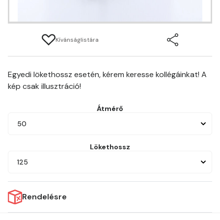
Kívánságlistára
Egyedi lökethossz esetén, kérem keresse kollégáinkat! A
kép csak illusztráció!
Átmérő
50
Lökethossz
125
Rendelésre