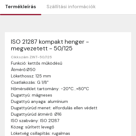
Termékleírás
Szállítási információk
ISO 21287 kompakt henger -
Szállítási információk
megvezetett - 50/125
Nagyon köszönjük, hogy webshopunkat választottátok
vásárlásaitokhoz. Az alábbiakban megtaláljátok szállítási
Cikkszám ZINT-50/125
Funkció: kettős működésű
információinkat, hogy a vásárlásotok gördülékenyen és
Átmérő:Ø50
zökkenőmentesen történhessen.
Lökethossz: 125 mm
Szállítási idő:
Általában a megrendeléseket 2-5
Csatlakozás: G 1/8"
munkanapon belül kézbesítjük. Amennyiben
Hőmérséklet tartomány: -20°C…+80°C
valamilyen okból kifolyólag a szállítás hosszabb
Dugattyú: mágneses
ideig tart, előre értesítünk benneteket.
Dugattyú anyaga: alumínium
Szállítási díj:
A szállítási díj függ a termék súlyától
Dugattyúrúd menet: elfordulás ellen védett
és a szállítási cím távolságától. A pontos szállítási
Dugattyúrúd átmérő: Ø16
díjat a vásárlás folyamata során megtekinthetitek,
ISO szabvány: ISO 21287
mielőtt a rendelést véglegesítitek.
Közeg: sűrített levegő
Löketvég csillapítás: rugalmas