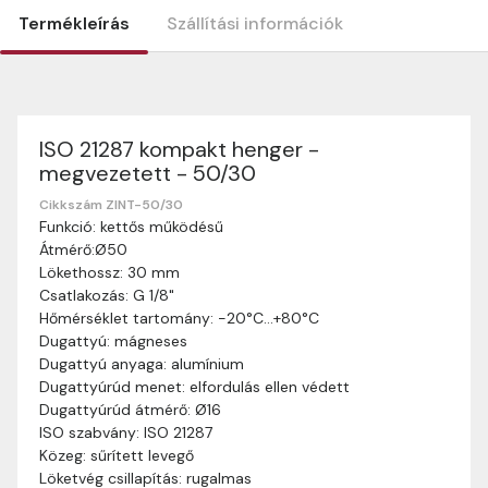
Termékleírás
Szállítási információk
ISO 21287 kompakt henger -
Szállítási információk
megvezetett - 50/30
Nagyon köszönjük, hogy webshopunkat választottátok
vásárlásaitokhoz. Az alábbiakban megtaláljátok szállítási
Cikkszám ZINT-50/30
Funkció: kettős működésű
információinkat, hogy a vásárlásotok gördülékenyen és
Átmérő:Ø50
zökkenőmentesen történhessen.
Lökethossz: 30 mm
Szállítási idő:
Általában a megrendeléseket 2-5
Csatlakozás: G 1/8"
munkanapon belül kézbesítjük. Amennyiben
Hőmérséklet tartomány: -20°C…+80°C
valamilyen okból kifolyólag a szállítás hosszabb
Dugattyú: mágneses
ideig tart, előre értesítünk benneteket.
Dugattyú anyaga: alumínium
Szállítási díj:
A szállítási díj függ a termék súlyától
Dugattyúrúd menet: elfordulás ellen védett
és a szállítási cím távolságától. A pontos szállítási
Dugattyúrúd átmérő: Ø16
díjat a vásárlás folyamata során megtekinthetitek,
ISO szabvány: ISO 21287
mielőtt a rendelést véglegesítitek.
Közeg: sűrített levegő
Löketvég csillapítás: rugalmas