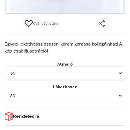
Kívánságlistára
Egyedi lökethossz esetén, kérem keresse kollégáinkat! A
kép csak illusztráció!
Átmérő
50
Lökethossz
30
Rendelésre