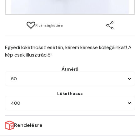
Kívánságlistára
Egyedi lökethossz esetén, kérem keresse kollégáinkat! A
kép csak illusztráció!
Átmérő
50
Lökethossz
400
Rendelésre