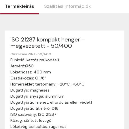
Termékleírás
Szállítási információk
ISO 21287 kompakt henger -
Szállítási információk
megvezetett - 50/400
Nagyon köszönjük, hogy webshopunkat választottátok
vásárlásaitokhoz. Az alábbiakban megtaláljátok szállítási
Cikkszám ZINT-50/400
Funkció: kettős működésű
információinkat, hogy a vásárlásotok gördülékenyen és
Átmérő:Ø50
zökkenőmentesen történhessen.
Lökethossz: 400 mm
Szállítási idő:
Általában a megrendeléseket 2-5
Csatlakozás: G 1/8"
munkanapon belül kézbesítjük. Amennyiben
Hőmérséklet tartomány: -20°C…+80°C
valamilyen okból kifolyólag a szállítás hosszabb
Dugattyú: mágneses
ideig tart, előre értesítünk benneteket.
Dugattyú anyaga: alumínium
Szállítási díj:
A szállítási díj függ a termék súlyától
Dugattyúrúd menet: elfordulás ellen védett
és a szállítási cím távolságától. A pontos szállítási
Dugattyúrúd átmérő: Ø16
díjat a vásárlás folyamata során megtekinthetitek,
ISO szabvány: ISO 21287
mielőtt a rendelést véglegesítitek.
Közeg: sűrített levegő
Löketvég csillapítás: rugalmas