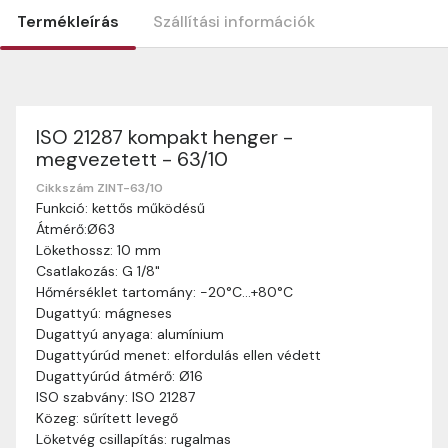
Termékleírás
Szállítási információk
ISO 21287 kompakt henger -
Szállítási információk
megvezetett - 63/10
Nagyon köszönjük, hogy webshopunkat választottátok
vásárlásaitokhoz. Az alábbiakban megtaláljátok szállítási
Cikkszám ZINT-63/10
Funkció: kettős működésű
információinkat, hogy a vásárlásotok gördülékenyen és
Átmérő:Ø63
zökkenőmentesen történhessen.
Lökethossz: 10 mm
Szállítási idő:
Általában a megrendeléseket 2-5
Csatlakozás: G 1/8"
munkanapon belül kézbesítjük. Amennyiben
Hőmérséklet tartomány: -20°C…+80°C
valamilyen okból kifolyólag a szállítás hosszabb
Dugattyú: mágneses
ideig tart, előre értesítünk benneteket.
Dugattyú anyaga: alumínium
Szállítási díj:
A szállítási díj függ a termék súlyától
Dugattyúrúd menet: elfordulás ellen védett
és a szállítási cím távolságától. A pontos szállítási
Dugattyúrúd átmérő: Ø16
díjat a vásárlás folyamata során megtekinthetitek,
ISO szabvány: ISO 21287
mielőtt a rendelést véglegesítitek.
Közeg: sűrített levegő
Löketvég csillapítás: rugalmas