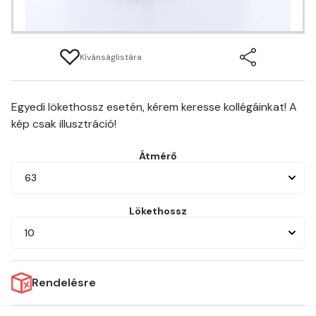
Kívánságlistára
Egyedi lökethossz esetén, kérem keresse kollégáinkat! A
kép csak illusztráció!
Átmérő
63
Lökethossz
10
Rendelésre