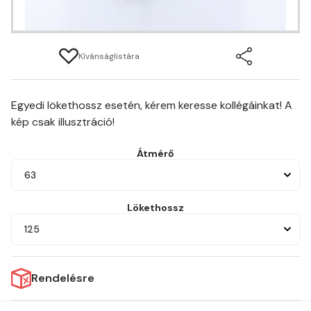
Kívánságlistára
Egyedi lökethossz esetén, kérem keresse kollégáinkat! A
kép csak illusztráció!
Átmérő
63
Lökethossz
125
Rendelésre