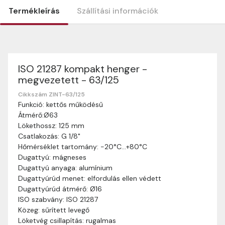
Termékleírás
Szállítási információk
ISO 21287 kompakt henger -
Szállítási információk
megvezetett - 63/125
Nagyon köszönjük, hogy webshopunkat választottátok
vásárlásaitokhoz. Az alábbiakban megtaláljátok szállítási
Cikkszám ZINT-63/125
Funkció: kettős működésű
információinkat, hogy a vásárlásotok gördülékenyen és
Átmérő:Ø63
zökkenőmentesen történhessen.
Lökethossz: 125 mm
Szállítási idő:
Általában a megrendeléseket 2-5
Csatlakozás: G 1/8"
munkanapon belül kézbesítjük. Amennyiben
Hőmérséklet tartomány: -20°C…+80°C
valamilyen okból kifolyólag a szállítás hosszabb
Dugattyú: mágneses
ideig tart, előre értesítünk benneteket.
Dugattyú anyaga: alumínium
Szállítási díj:
A szállítási díj függ a termék súlyától
Dugattyúrúd menet: elfordulás ellen védett
és a szállítási cím távolságától. A pontos szállítási
Dugattyúrúd átmérő: Ø16
díjat a vásárlás folyamata során megtekinthetitek,
ISO szabvány: ISO 21287
mielőtt a rendelést véglegesítitek.
Közeg: sűrített levegő
Löketvég csillapítás: rugalmas