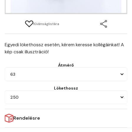
Kívánságlistára
Egyedi lökethossz esetén, kérem keresse kollégáinkat! A
kép csak illusztráció!
Átmérő
63
Lökethossz
250
Rendelésre