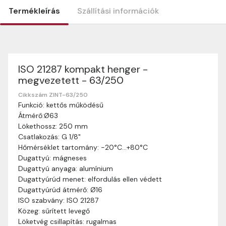
Termékleírás
Szállítási információk
ISO 21287 kompakt henger -
Szállítási információk
megvezetett - 63/250
Nagyon köszönjük, hogy webshopunkat választottátok
vásárlásaitokhoz. Az alábbiakban megtaláljátok szállítási
Cikkszám ZINT-63/250
Funkció: kettős működésű
információinkat, hogy a vásárlásotok gördülékenyen és
Átmérő:Ø63
zökkenőmentesen történhessen.
Lökethossz: 250 mm
Szállítási idő:
Általában a megrendeléseket 2-5
Csatlakozás: G 1/8"
munkanapon belül kézbesítjük. Amennyiben
Hőmérséklet tartomány: -20°C…+80°C
valamilyen okból kifolyólag a szállítás hosszabb
Dugattyú: mágneses
ideig tart, előre értesítünk benneteket.
Dugattyú anyaga: alumínium
Szállítási díj:
A szállítási díj függ a termék súlyától
Dugattyúrúd menet: elfordulás ellen védett
és a szállítási cím távolságától. A pontos szállítási
Dugattyúrúd átmérő: Ø16
díjat a vásárlás folyamata során megtekinthetitek,
ISO szabvány: ISO 21287
mielőtt a rendelést véglegesítitek.
Közeg: sűrített levegő
Löketvég csillapítás: rugalmas