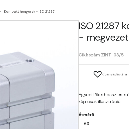
Kompakt hengerek - ISO 21287
ISO 21287 
- megvezet
Cikkszám ZINT-63/5
Kívánságlistára
Egyedi lökethossz eseté
kép csak illusztráció!
Átmérő
63