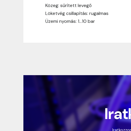
Közeg: sűrített levegő
Löketvég csillapítás: rugalmas
Üzemi nyomás: 1…10 bar
Irat
Iratkozzon