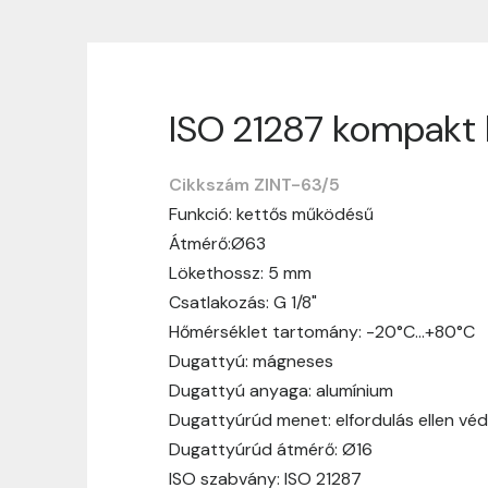
ISO 21287 kompakt 
Szállítási informáci
Cikkszám ZINT-63/5
Nagyon köszönjük, hogy webshopunkat vá
Funkció: kettős működésű
vásárlásotok gördülékenyen és zökken
Átmérő:Ø63
Szállítási idő:
Általában a megrende
Lökethossz: 5 mm
hosszabb ideig tart, előre értesít
Csatlakozás: G 1/8"
Szállítási díj:
A szállítási díj függ 
Hőmérséklet tartomány: -20°C…+80°C
megtekinthetitek, mielőtt a rendelé
Dugattyú: mágneses
Dugattyú anyaga: alumínium
Dugattyúrúd menet: elfordulás ellen vé
Dugattyúrúd átmérő: Ø16
ISO szabvány: ISO 21287