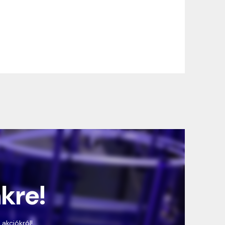
nkre!
 akciókról!