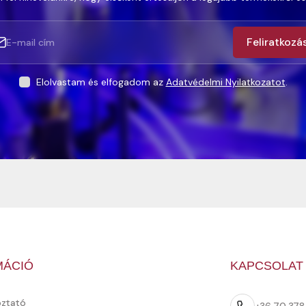
Feliratkozá
Elolvastam és elfogadom az
Adatvédelmi Nyilatkozatot
.
MÁCIÓ
KAPCSOLAT
oztató