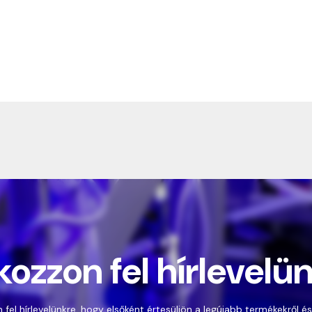
kozzon fel hírlevelü
 fel hírlevelünkre, hogy elsőként értesüljön a legújabb termékekről és