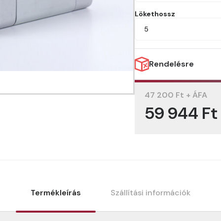
Lökethossz
5
Rendelésre
47 200 Ft + ÁFA
59 944 Ft
Termékleírás
Szállítási információk