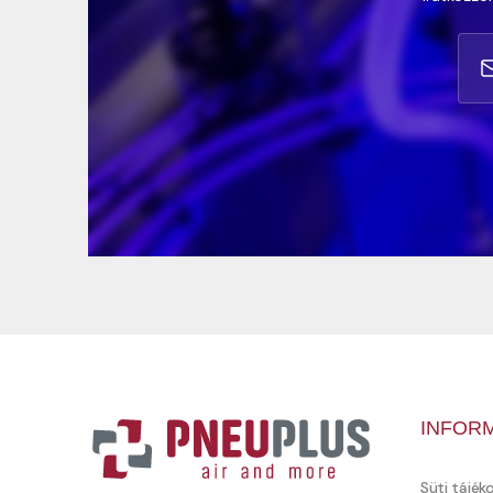
INFOR
Süti tájék