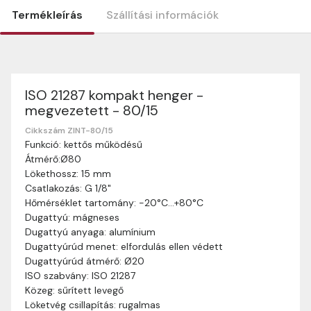
Termékleírás
Szállítási információk
ISO 21287 kompakt henger -
Szállítási információk
megvezetett - 80/15
Nagyon köszönjük, hogy webshopunkat választottátok
vásárlásaitokhoz. Az alábbiakban megtaláljátok szállítási
Cikkszám ZINT-80/15
Funkció: kettős működésű
információinkat, hogy a vásárlásotok gördülékenyen és
Átmérő:Ø80
zökkenőmentesen történhessen.
Lökethossz: 15 mm
Szállítási idő:
Általában a megrendeléseket 2-5
Csatlakozás: G 1/8"
munkanapon belül kézbesítjük. Amennyiben
Hőmérséklet tartomány: -20°C…+80°C
valamilyen okból kifolyólag a szállítás hosszabb
Dugattyú: mágneses
ideig tart, előre értesítünk benneteket.
Dugattyú anyaga: alumínium
Szállítási díj:
A szállítási díj függ a termék súlyától
Dugattyúrúd menet: elfordulás ellen védett
és a szállítási cím távolságától. A pontos szállítási
Dugattyúrúd átmérő: Ø20
díjat a vásárlás folyamata során megtekinthetitek,
ISO szabvány: ISO 21287
mielőtt a rendelést véglegesítitek.
Közeg: sűrített levegő
Löketvég csillapítás: rugalmas