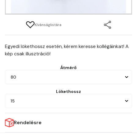
Kívánságlistára
Egyedi lökethossz esetén, kérem keresse kollégáinkat! A
kép csak illusztráció!
Átmérő
80
Lökethossz
15
Rendelésre