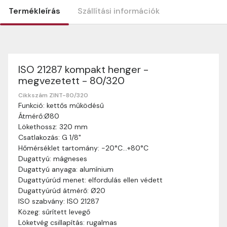
Termékleírás
Szállítási információk
ISO 21287 kompakt henger -
Szállítási információk
megvezetett - 80/320
Nagyon köszönjük, hogy webshopunkat választottátok
vásárlásaitokhoz. Az alábbiakban megtaláljátok szállítási
Cikkszám ZINT-80/320
Funkció: kettős működésű
információinkat, hogy a vásárlásotok gördülékenyen és
Átmérő:Ø80
zökkenőmentesen történhessen.
Lökethossz: 320 mm
Szállítási idő:
Általában a megrendeléseket 2-5
Csatlakozás: G 1/8"
munkanapon belül kézbesítjük. Amennyiben
Hőmérséklet tartomány: -20°C…+80°C
valamilyen okból kifolyólag a szállítás hosszabb
Dugattyú: mágneses
ideig tart, előre értesítünk benneteket.
Dugattyú anyaga: alumínium
Szállítási díj:
A szállítási díj függ a termék súlyától
Dugattyúrúd menet: elfordulás ellen védett
és a szállítási cím távolságától. A pontos szállítási
Dugattyúrúd átmérő: Ø20
díjat a vásárlás folyamata során megtekinthetitek,
ISO szabvány: ISO 21287
mielőtt a rendelést véglegesítitek.
Közeg: sűrített levegő
Löketvég csillapítás: rugalmas