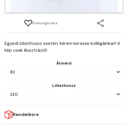
Kívánságlistára
Egyedi lökethossz esetén, kérem keresse kollégáinkat! A
kép csak illusztráció!
Átmérő
80
Lökethossz
320
Rendelésre