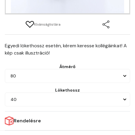
Kívánságlistára
Egyedi lökethossz esetén, kérem keresse kollégáinkat! A
kép csak illusztráció!
Átmérő
80
Lökethossz
40
Rendelésre