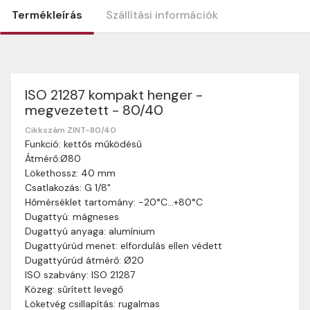
Termékleírás
Szállítási információk
ISO 21287 kompakt henger -
Szállítási információk
megvezetett - 80/40
Nagyon köszönjük, hogy webshopunkat választottátok
vásárlásaitokhoz. Az alábbiakban megtaláljátok szállítási
Cikkszám ZINT-80/40
Funkció: kettős működésű
információinkat, hogy a vásárlásotok gördülékenyen és
Átmérő:Ø80
zökkenőmentesen történhessen.
Lökethossz: 40 mm
Szállítási idő:
Általában a megrendeléseket 2-5
Csatlakozás: G 1/8"
munkanapon belül kézbesítjük. Amennyiben
Hőmérséklet tartomány: -20°C…+80°C
valamilyen okból kifolyólag a szállítás hosszabb
Dugattyú: mágneses
ideig tart, előre értesítünk benneteket.
Dugattyú anyaga: alumínium
Szállítási díj:
A szállítási díj függ a termék súlyától
Dugattyúrúd menet: elfordulás ellen védett
és a szállítási cím távolságától. A pontos szállítási
Dugattyúrúd átmérő: Ø20
díjat a vásárlás folyamata során megtekinthetitek,
ISO szabvány: ISO 21287
mielőtt a rendelést véglegesítitek.
Közeg: sűrített levegő
Löketvég csillapítás: rugalmas