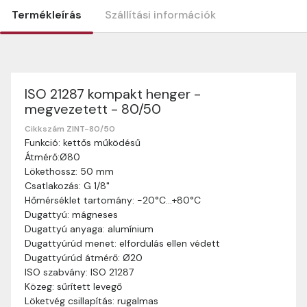
Termékleírás
Szállítási információk
ISO 21287 kompakt henger -
Szállítási információk
megvezetett - 80/50
Nagyon köszönjük, hogy webshopunkat választottátok
vásárlásaitokhoz. Az alábbiakban megtaláljátok szállítási
Cikkszám ZINT-80/50
Funkció: kettős működésű
információinkat, hogy a vásárlásotok gördülékenyen és
Átmérő:Ø80
zökkenőmentesen történhessen.
Lökethossz: 50 mm
Szállítási idő:
Általában a megrendeléseket 2-5
Csatlakozás: G 1/8"
munkanapon belül kézbesítjük. Amennyiben
Hőmérséklet tartomány: -20°C…+80°C
valamilyen okból kifolyólag a szállítás hosszabb
Dugattyú: mágneses
ideig tart, előre értesítünk benneteket.
Dugattyú anyaga: alumínium
Szállítási díj:
A szállítási díj függ a termék súlyától
Dugattyúrúd menet: elfordulás ellen védett
és a szállítási cím távolságától. A pontos szállítási
Dugattyúrúd átmérő: Ø20
díjat a vásárlás folyamata során megtekinthetitek,
ISO szabvány: ISO 21287
mielőtt a rendelést véglegesítitek.
Közeg: sűrített levegő
Löketvég csillapítás: rugalmas