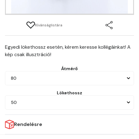
Kívánságlistára
Egyedi lökethossz esetén, kérem keresse kollégáinkat! A
kép csak illusztráció!
Átmérő
80
Lökethossz
50
Rendelésre