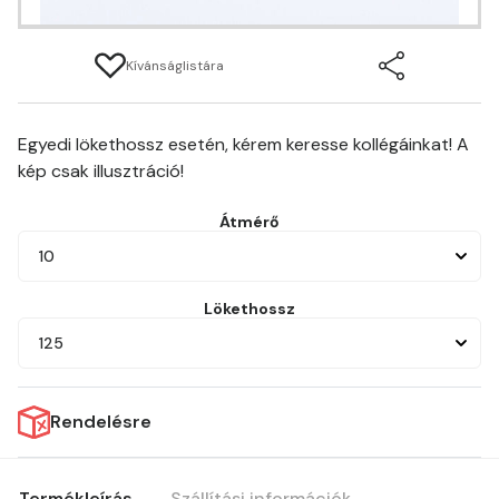
Kívánságlistára
Egyedi lökethossz esetén, kérem keresse kollégáinkat! A
kép csak illusztráció!
Átmérő
10
Lökethossz
125
Rendelésre
Termékleírás
Szállítási információk