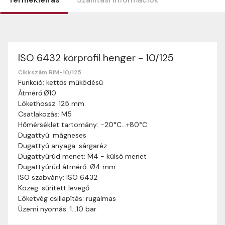
ISO 6432 körprofil henger - 10/125
Szállítási információk
Nagyon köszönjük, hogy webshopunkat választottátok
Cikkszám RIM-10/125
Funkció: kettős működésű
vásárlásaitokhoz. Az alábbiakban megtaláljátok szállítási
Átmérő:Ø10
információinkat, hogy a vásárlásotok gördülékenyen és
Lökethossz: 125 mm
zökkenőmentesen történhessen.
Csatlakozás: M5
Szállítási idő:
Általában a megrendeléseket 2-5
Hőmérséklet tartomány: -20°C…+80°C
munkanapon belül kézbesítjük. Amennyiben
Dugattyú: mágneses
valamilyen okból kifolyólag a szállítás hosszabb
Dugattyú anyaga: sárgaréz
ideig tart, előre értesítünk benneteket.
Dugattyúrúd menet: M4 - külső menet
Szállítási díj:
A szállítási díj függ a termék súlyától
Dugattyúrúd átmérő: Ø4 mm
és a szállítási cím távolságától. A pontos szállítási
ISO szabvány: ISO 6432
díjat a vásárlás folyamata során megtekinthetitek,
Közeg: sűrített levegő
mielőtt a rendelést véglegesítitek.
Löketvég csillapítás: rugalmas
Üzemi nyomás: 1…10 bar